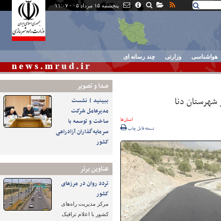
پنجشنبه ۱۵ مرداد ۰۵ - ۱۱:۰۷
هواشناسی
وزارتی
چند رسانه ای
صدا و تصوير
 شهرستان دنا
ببینید | نشست
مدیرعامل شرکت
استان‌ها
ساخت و توسعه با
نسخه قابل چاپ
سرمایه‌گذاران آزادراهی
کشور
عناوین برتر
تردد روان در مرزهای
کشور
مرکز مدیریت راه‌های
کشور با اعلام ترافیک