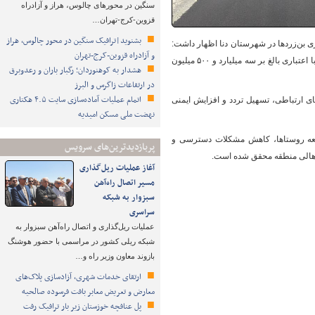
سنگین در محورهای چالوس، هراز و آزادراه
قزوین-کرج-تهران…
بشنوید|ترافیک سنگین در محور چالوس، هراز
ی بن‌زردها در شهرستان دنا اظهار داشت:
و آزادراه قزوین-کرج-تهران
این پروژه شامل خاک‌برداری، زیرسازی، آسفالت‌ریزی و احداث دو دستگاه پل لوله‌ای بوده که در مجموع با اعتباری بالغ بر سه میلیارد و ۵۰۰ میلیون
هشدار به کوهنوردان؛ رگبار باران و رعدوبرق
در ارتفاعات زاگرس و البرز
اتمام عملیات آماده‌سازی سایت ۴.۵ هکتاری
رتقای کیفیت زیرساخت‌های ارتباطی، تسهیل تردد و افزایش ایمنی
نهضت ملی مسکن امیدیه
وسعه روستاها، کاهش مشکلات دسترسی و
پربازدیدترین‌های سرویس
 اهالی منطقه محقق شده است.
آغاز عملیات ریل‌گذاری
مسیر اتصال راه‌آهن
سبزوار به شبکه
سراسری
عملیات ریل‌گذاری و اتصال راه‌آهن سبزوار به
شبکه ریلی کشور در مراسمی با حضور هوشنگ
بازوند معاون وزیر راه و…
ارتقای خدمات شهری، آزادسازی پلاک‌های
معارض و تعریض معابر بافت فرسوده صالحیه
پل عنافچه خوزستان زیر بار ترافیک رفت