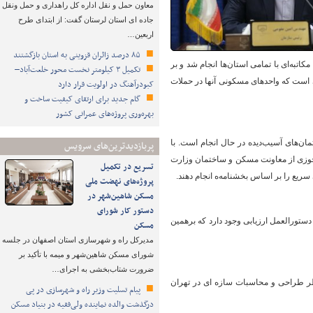
معاون حمل و نقل اداره کل راهداری و حمل ونقل
جاده ای استان لرستان گفت: از ابتدای طرح
اربعین…
۸۵ درصد زائران قزوینی به استان بازگشتند
به‌ای با تمامی استان‌ها انجام شد و بر
تکمیل ۳ کیلومتر نخست محور خلعت‌آباد–
ی است که واحدهای مسکونی آنها در حملات
کبودرآهنگ در اولویت قرار دارد
گام جدید برای ارتقای کیفیت ساخت و
بهره‌وری پروژه‌های عمرانی کشور
مان‌های آسیب‌دیده در حال انجام است. با
پربازدیدترین‌های سرویس
مجوزی از معاونت مسکن و ساختمان وزارت
تسریع در تکمیل
ریع را بر اساس بخشنامه‌ه انجام دهند.
پروژه‌های نهضت ملی
مسکن شاهین‌شهر در
دستور کار شورای
دستورالعمل ارزیابی وجود دارد که برهمین
مسکن
مدیرکل راه و شهرسازی استان اصفهان در جلسه
شورای مسکن شاهین‌شهر و میمه با تأکید بر
ضرورت شتاب‌بخشی به اجرای…
ر طراحی و محاسبات سازه ای در تهران
پیام تسلیت وزیر راه و شهرسازی در پی
درگذشت والده نماینده ولی‌فقیه در بنیاد مسکن