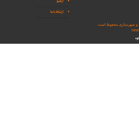
آرشیو
ارتباط با ما
اه و شهرسازی محفوظ است
وه