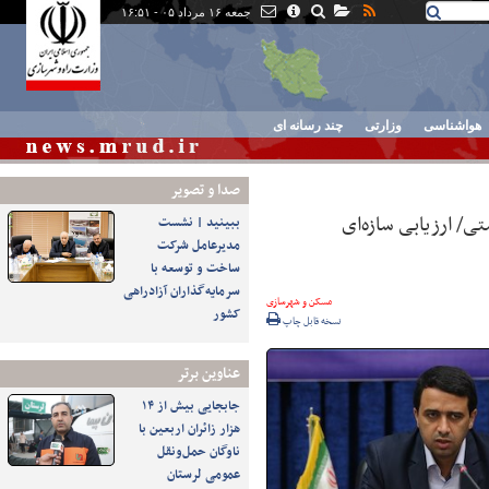
جمعه ۱۶ مرداد ۰۵ - ۱۶:۵۱
هواشناسی
وزارتی
چند رسانه ای
صدا و تصوير
/ ارزیابی سازه‌ای
ببینید | نشست
مدیرعامل شرکت
ساخت و توسعه با
سرمایه‌گذاران آزادراهی
مسکن و شهرسازی
کشور
نسخه قابل چاپ
عناوین برتر
جابجایی بیش از ۱۴
هزار زائران اربعین با
ناوگان حمل‌ونقل
عمومی لرستان