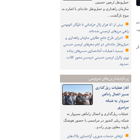
حمل‌ونقل اربعین حسینی
سازمان راهداری و حمل‌ونقل جاده‌ای با اشاره به
موج بازگشت…
دن
بیش از ۵۱ هزار زائر خراسانی با ناوگان اتوبوسی
ی،
راهی مرزهای اربعینی شده‌اند
اجرای طرح جامع نظارتی سازمان راهداری و
حمل‌ونقل جاده‌ای در ایام سفرهای اربعین حسینی
 داد: خط‌کشی ۱۱۵ کیلومتر از
ببینید|عملیات آماده‌سازی مسیرهای پیاده
روی زائران اربعین حسینی درمسیر محور کلات
-مشهد
پربازدیدترین‌های سرویس
آغاز عملیات ریل‌گذاری
مسیر اتصال راه‌آهن
سبزوار به شبکه
سراسری
عملیات ریل‌گذاری و اتصال راه‌آهن سبزوار به
شبکه ریلی کشور در مراسمی با حضور هوشنگ
بازوند معاون وزیر راه و…
ارتقای خدمات شهری، آزادسازی پلاک‌های