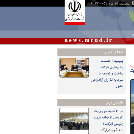
پنجشنبه ۱۵ مرداد ۰۵ - ۱۲:۲۷
ی
صدا و تصوير
ببینید | نشست
‌ها
مدیرعامل شرکت
ساخت و توسعه با
سرمایه‌گذاران آزادراهی
کشور
عناوین برتر
هر ۴۰ ثانیه خروج یک
اتوبوس از پایانه شهید
رئیسی (برکت)
سخنگوی قرارگاه