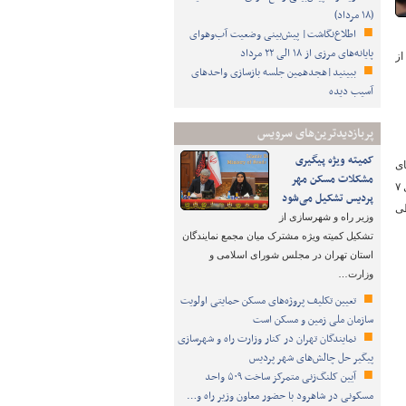
(۱۸ مرداد)
اطلاع‌نگاشت| پیش‌بینی وضعیت آب‌وهوای
پایانه‌های مرزی از ۱۸ الی ۲۲ مرداد
باقی مانده از
ببینید|هجدهمین جلسه بازسازی واحدهای
آسیب دیده
پربازدیدترین‌های سرویس
کمیته ویژه پیگیری
ای
مشکلات مسکن مهر
ایمنی و رفع نقاط پر تصادف، برای ۲۰ کیلومتر از محور مذکور، دستور انجام مطالعات ایمنی در دو بخش صادر شد که مطالعات بخش اول به طول ۷
پردیس تشکیل می‌شود
زی طی
وزیر راه و شهرسازی از
تشکیل کمیته ویژه مشترک میان مجمع نمایندگان
استان تهران در مجلس شورای اسلامی و
وزارت…
تعیین تکلیف پروژه‌های مسکن حمایتی اولویت
سازمان ملی زمین و مسکن است
نمایندگان تهران در کنار وزارت راه و شهرسازی
پیگیر حل چالش‌های شهر پردیس
آیین کلنگ‌زنی متمرکز ساخت ۵۰۹ واحد
مسکونی در شاهرود با حضور معاون وزیر راه و…