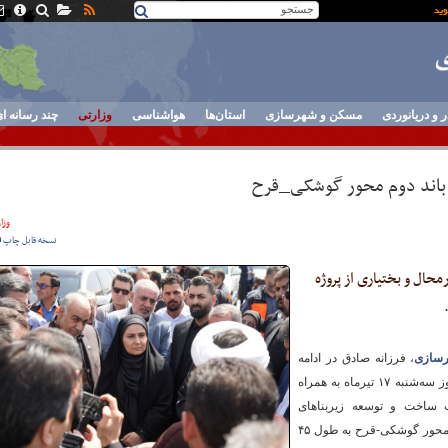
ر و دریانوردی
مسکن و شهرسازی
استان‌ها
هواشناسی
وزارتی
چند رسانه ا
ث باند دوم محور گوشکی_قرح
وزا
نسخه قابل چاپ
محال و بختیاری از پروژه
رسازی
، فرزانه صادق در ادامه
سفر خود به استان چهارمحال و بختیاری صبح امروز سه‌شنبه ۱۷ تیرماه به همراه
 ساخت و توسعه زیربناهای
حمل‌ونقل از عملیات اجرایی پروژه احداث باند دوم محور گوشکی-قرح به طول ۴۵