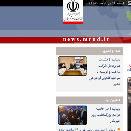
یکشنبه ۱۸ مرداد ۰۵ - ۱۶:۵۳
ی
صدا و تصوير
ببینید | نشست
رتی
مدیرعامل شرکت
ساخت و توسعه با
سرمایه‌گذاران آزادراهی
کشور
عناوین برتر
ببینید| در حاشیه
مراسم بزرگداشت روز
خبرنگار
ویدئو | پیش‌بینی وضع هوای ۲۴ ساعت آینده