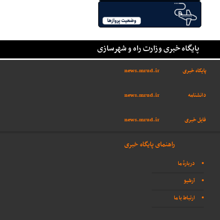
پایگاه خبری وزارت راه و شهرسازی
پایگاه خبری
news.mrud.ir
دانشنامه
news.mrud.ir
فایل خبری
news.mrud.ir
راهنمای پایگاه خبری
دربارهٔ ما
آرشیو
ارتباط با ما