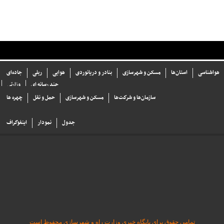
هواشناسی
استان‌ها
مسکن و شهرسازی
بنادر و دریانوردی
هوایی
ریلی
جاده‌ای
چند رسانه ای
وزارتی
سازما‌ن‌ها و شركت‌ها
مسکن و شهرسازی
حمل و نقل
چهره ها
جدول
نمودار
اینفوگراف
تمامی حقوق برای پایگاه خبری وزارت راه و شهرسازی محفوظ است