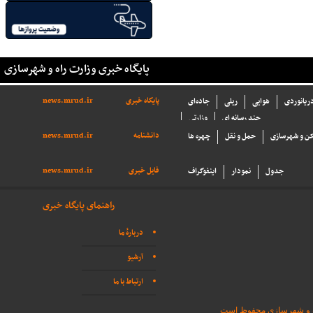
پایگاه خبری وزارت راه و شهرسازی
پایگاه خبری
news.mrud.ir
دریانوردی
هوایی
ریلی
جاده‌ای
چند رسانه ای
وزارتی
دانشنامه
news.mrud.ir
ن و شهرسازی
حمل و نقل
چهره ها
فایل خبری
news.mrud.ir
جدول
نمودار
اینفوگراف
راهنمای پایگاه خبری
دربارهٔ ما
آرشیو
ارتباط با ما
اه و شهرسازی محفوظ است