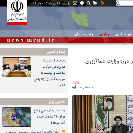
یکشنبه ۱۸ مرداد ۰۵ - ۱۶:۱۹
هواشناسی
وزارتی
چند رسانه ای
صدا و تصوير
 دوره وزارت شما آرزوی
ببینید | نشست
مدیرعامل شرکت
ساخت و توسعه با
سرمایه‌گذاران آزادراهی
وزارتی
کشور
نسخه قابل چاپ
عناوین برتر
ویدئو | پیش‌بینی وضع
هوای ۲۴ ساعت آینده
(۱۸ مرداد)
اطلاع‌نگاشت| پیش‌بینی وضعیت آب‌وهوای