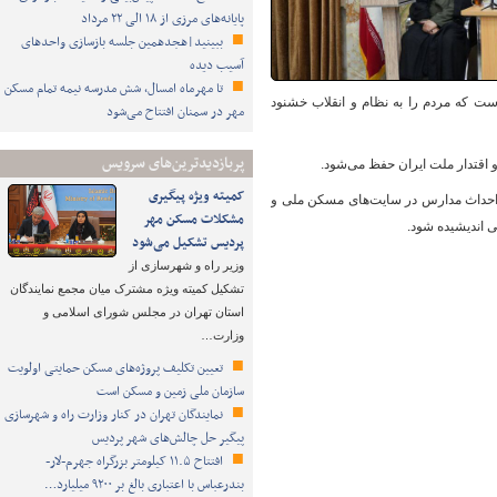
پایانه‌های مرزی از ۱۸ الی ۲۲ مرداد
ببینید|هجدهمین جلسه بازسازی واحدهای
آسیب دیده
تا مهرماه امسال، شش مدرسه نیمه تمام مسکن
ست که مردم را به نظام و انقلاب خشنود
مهر در سمنان افتتاح می‌شود
پربازدیدترین‌های سرویس
و اقتدار ملت ایران حفظ می‌شود.
کمیته ویژه پیگیری
 احداث مدارس در سایت‌های مسکن ملی و
مشکلات مسکن مهر
 اندیشیده شود.
پردیس تشکیل می‌شود
وزیر راه و شهرسازی از
تشکیل کمیته ویژه مشترک میان مجمع نمایندگان
استان تهران در مجلس شورای اسلامی و
وزارت…
تعیین تکلیف پروژه‌های مسکن حمایتی اولویت
سازمان ملی زمین و مسکن است
نمایندگان تهران در کنار وزارت راه و شهرسازی
پیگیر حل چالش‌های شهر پردیس
افتتاح ۱۱.۵ کیلومتر بزرگراه جهرم-لار-
بندرعباس با اعتباری بالغ بر ۹۲۰۰ میلیارد…