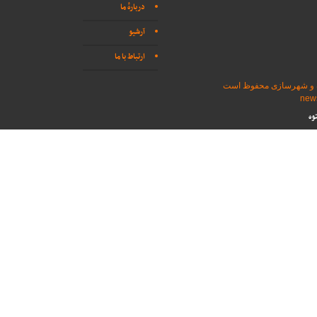
دربارهٔ ما
آرشیو
ارتباط با ما
اه و شهرسازی محفوظ است
وه