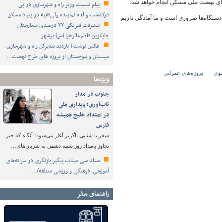
ای نهضت ملی مسکن انجام خواهد شد.
پیام تسلیت وزیر راه و شهرسازی در پی
درگذشت والده نماینده ولی‌فقیه در بنیاد مسکن
 دستگاه‌ها ضروری است و ما آمادگی داریم
پیشرفت فیزیکی ۷۷ درصدی بیمارستان
جایگزین فاطمه‌الزهرا (س) بوشهر
عکس نوشت| بازدید مدیرکل راه و شهرسازی
سیستان و بلوچستان از پروژه های طرح نهضت…
ضوی
پروژه‌های عمرانی
ویژه‌ها
جنوب در مدار
تاب‌آوری؛ پایداری ملی
در امتداد خلیج همیشه
فارس
سفر با شتابی ناگزیر آغاز می‌شود؛ آنگاه که خبر
تجاوز بامداد روز شنبه دشمن به شریان‌های…
ستاد ملی میناب پیگیر بازنگری در سرانه‌های
آموزشی، فرهنگی و ورزشی منطقه/…
راهنمای سفر