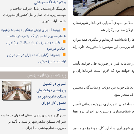
و کبودرآهنگ–سوباشی
هوشنگ بازوند،مدیرعامل شرکت ساخت و
توسعه زیربناهای حمل و نقل کشور از محورهای
خلعت آباد - کبودر…
سلامی، مهدی آسیایی فرماندار شهرستان
ببینید| اجرای پویش فرهنگی «چشم به راهیم»
ولان محلی برگزار شد.
با پیام محوری «شیش‌دونگ برانیم» در پایانه…
ا یادداشت کرده‌ایم و پیگیری همه موارد
رگبار و رعدوبرق در راه شمال کشور؛ تهران
ه بررسی این موضوع با محوریت اداره راه
خنک‌تر می‌شود
بشنوید| رگبار پراکنده باران در مازندران و
ارتفاعات البرز مرکزی
سامانه قیر، در صورت طی فرایند تأیید،
خواهد بود که لازم است فرمانداران و
پربازدیدترین‌های سرویس
تسریع در تکمیل
 تعامل خوب بین دولت و نمایندگان مجلس
پروژه‌های نهضت ملی
اف منجر شود.
مسکن شاهین‌شهر در
دستور کار شورای
 ساختمان شهرداری، پروژه درمانی تأمین
مسکن
 شفاف‌سازی و تسریع در اجرای پروژه‌ها
مدیرکل راه و شهرسازی استان اصفهان در جلسه
شورای مسکن شاهین‌شهر و میمه با تأکید بر
وی شهرداری به اداره کل، موضوع در مسیر
ضرورت شتاب‌بخشی به اجرای…