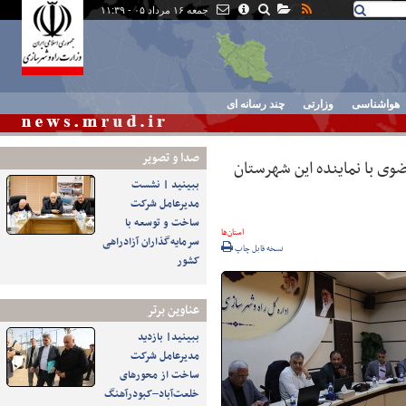
جمعه ۱۶ مرداد ۰۵ - ۱۱:۳۹
هواشناسی
وزارتی
چند رسانه ای
صدا و تصوير
ی با نماینده این شهرستان
ببینید | نشست
مدیرعامل شرکت
ساخت و توسعه با
استان‌ها
سرمایه‌گذاران آزادراهی
نسخه قابل چاپ
کشور
عناوین برتر
ببینید| بازدید
مدیرعامل شرکت
ساخت از محورهای
خلعت‌آباد–کبودرآهنگ