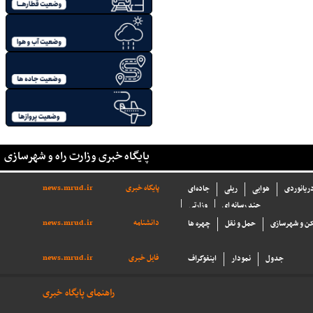
پایگاه خبری وزارت راه و شهرسازی
پایگاه خبری
news.mrud.ir
دریانوردی
هوایی
ریلی
جاده‌ای
چند رسانه ای
وزارتی
دانشنامه
news.mrud.ir
ن و شهرسازی
حمل و نقل
چهره ها
فایل خبری
news.mrud.ir
جدول
نمودار
اینفوگراف
راهنمای پایگاه خبری