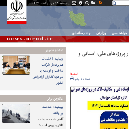
پنجشنبه ۱۵ مرداد ۰۵ - ۰۶:۲۱
هواشناسی
وزارتی
چند رسانه ای
صدا و تصوير
پروژه‌های ملی، استانی و
ببینید | نشست
مدیرعامل شرکت
ساخت و توسعه با
استان‌ها
سرمایه‌گذاران آزادراهی
نسخه قابل چاپ
کشور
عناوین برتر
ببینید ا خدمت
بی‌وقفه
گاهی خدمت، پشت
کانتر پذیرش است؛