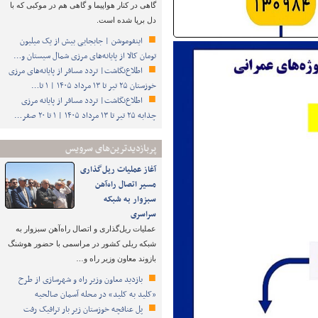
گاهی در کنار هواپیما و گاهی هم در موکبی که با
دل برپا شده است.
اینفوموشن | جابجایی بیش از یک میلیون
تومان کالا از پایانه‌های مرزی شمال سیستان و…
اطلاع‌نگاشت| تردد مسافر از پایانه‌های مرزی
خوزستان ۲۵ تیر تا ۱۳ مرداد ۱۴۰۵ | ۱ تا…
اطلاع‌نگاشت| تردد مسافر از پایانه‌ مرزی
چذابه ۲۵ تیر تا ۱۳ مرداد ۱۴۰۵ | ۱ تا ۲۰ صفر…
پربازدیدترین‌های سرویس
آغاز عملیات ریل‌گذاری
مسیر اتصال راه‌آهن
سبزوار به شبکه
سراسری
عملیات ریل‌گذاری و اتصال راه‌آهن سبزوار به
شبکه ریلی کشور در مراسمی با حضور هوشنگ
بازوند معاون وزیر راه و…
بازدید معاون وزیر راه و شهرسازی از طرح
«کلید به کلید» در محله آسمان صالحیه
پل عنافچه خوزستان زیر بار ترافیک رفت