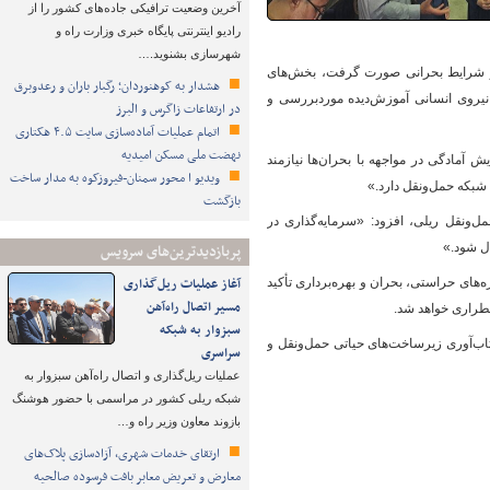
آخرین وضعیت ترافیکی جاده‌های کشور را از
رادیو اینترنتی پایگاه خبری وزارت راه و
شهرسازی بشنوید.…
در شرایط بحرانی صورت گرفت، بخش‌های
هشدار به کوهنوردان؛ رگبار باران و رعدوبرق
نیروی انسانی آموزش‌دیده موردبررسی و
در ارتفاعات زاگرس و البرز
اتمام عملیات آماده‌سازی سایت ۴.۵ هکتاری
نهضت ملی مسکن امیدیه
ش آمادگی در مواجهه با بحران‌ها نیازمند
ویدیو ا محور سمنان-فیروزکوه به مدار ساخت
شبکه حمل‌ونقل دارد.»
بازگشت
ونقل ریلی، افزود: «سرمایه‌گذاری در
ل شود.»
پربازدیدترین‌های سرویس
آغاز عملیات ریل‌گذاری
ه‌های حراستی، بحران و بهره‌برداری تأکید
مسیر اتصال راه‌آهن
ضطراری خواهد شد.
سبزوار به شبکه
اب‌آوری زیرساخت‌های حیاتی حمل‌ونقل و
سراسری
عملیات ریل‌گذاری و اتصال راه‌آهن سبزوار به
شبکه ریلی کشور در مراسمی با حضور هوشنگ
بازوند معاون وزیر راه و…
ارتقای خدمات شهری، آزادسازی پلاک‌های
معارض و تعریض معابر بافت فرسوده صالحیه