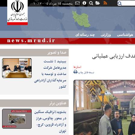
پنجشنبه ۱۵ مرداد ۰۵ - ۱۰:۱۷
هواشناسی
وزارتی
چند رسانه ای
صدا و تصوير
هدف ارزیابی عملیاتی
ببینید | نشست
استان‌ها
مدیرعامل شرکت
نسخه قابل چاپ
ساخت و توسعه با
سرمایه‌گذاران آزادراهی
کشور
عناوین برتر
بشنوید|ترافیک سنگین
در محور چالوس، هراز
و آزادراه قزوین-کرج-
تهران