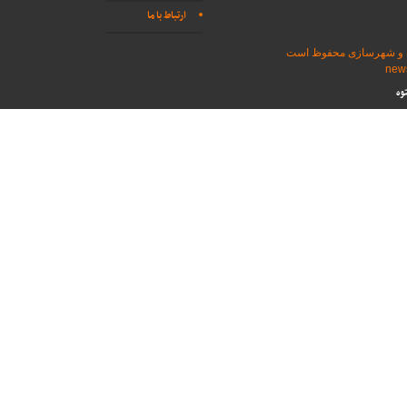
ارتباط با ما
اه و شهرسازی محفوظ است
وه