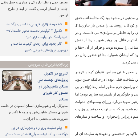
معاون حمل و نقل اداره کل راهداری و حمل ونقل
جاده ای استان لرستان گفت: از ابتدای طرح
اربعین…
 دخترانه علوی با رگ و پی مذهبی در مشهد بود (که متاسفانه محقق
۸۵ درصد زائران قزوینی به استان بازگشتند
نشد) و باکی نداشت که دختران عفیف و متدین تربیت شده در این مدارس به سپاه دانش بروند و دختران و کودکان روستایی را متدین بار بیاورند[۱].
تکمیل ۳ کیلومتر نخست محور خلعت‌آباد–
دگی زنان ایران را به خاطر بی‌سوادی» می دانست و در
کبودرآهنگ در اولویت قرار دارد
حترام قائل بود. رهبر شهید بارها از نقش
گام جدید برای ارتقای کیفیت ساخت و
یشرفت زنان در عرصه‎های علمی، فرهنگی و اجتماعی را ستوده بودند و فراتر از آن «بقا و
بهره‌وری پروژه‌های عمرانی کشور
نوان می کردند.[۲] بر اساس چنین نگرشی بود که ایشان همواره مدافع حضور زنان در
پربازدیدترین‌های سرویس
در صحن علنی مجلس عنوان کردند «رهبر
تسریع در تکمیل
پروژه‌های نهضت ملی
 شناخت قبلی بوده؛ در حالیکه چنین نبود.
مسکن شاهین‌شهر در
پیرامون حرم مطهر امام رضا(ع)» در پی
دستور کار شورای
 و جلوگیری از بلندمرتبه سازی بودم؛ اما
مسکن
ان نداشتم. پس از مذاکرات و مشورت‎های رییس جمهور با رهبر شهید درباره وزرای پیشنهادی «دولت
مدیرکل راه و شهرسازی استان اصفهان در جلسه
اده شده بود که به سنوات خدمتم در وزارت
شورای مسکن شاهین‌شهر و میمه با تأکید بر
م دربرابر رانتخواری و ساخت و سازهای
ضرورت شتاب‌بخشی به اجرای…
پیام تسلیت وزیر راه و شهرسازی در پی
درگذشت والده نماینده ولی‌فقیه در بنیاد مسکن
کید بر «تخصص و تعهد» به نماینده ای از