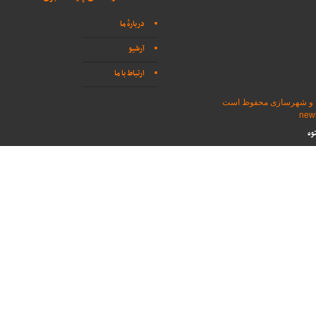
دربارهٔ ما
آرشیو
ارتباط با ما
اه و شهرسازی محفوظ است
وه