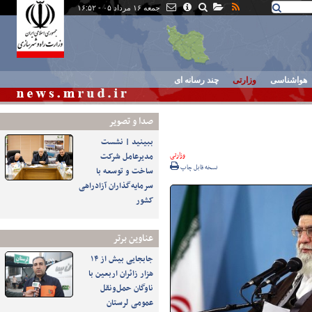
جمعه ۱۶ مرداد ۰۵ - ۱۶:۵۲
هواشناسی
وزارتی
چند رسانه ای
صدا و تصوير
ببینید | نشست
وزارتی
مدیرعامل شرکت
نسخه قابل چاپ
ساخت و توسعه با
سرمایه‌گذاران آزادراهی
کشور
عناوین برتر
جابجایی بیش از ۱۴
هزار زائران اربعین با
ناوگان حمل‌ونقل
عمومی لرستان