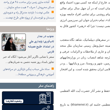
آماده سازی زمین برای ساخت ۴۵ هزار واحد
. فارغ از اینکه چه کسی مورد اعتماد واقع
مسکن محرومان / صرف ۳ همت منابع سازمان…
ان است که در آن چهل سال برای تعالی
عکس نوشت| بازدید مدیرکل راه و شهرسازی
ام روشنی برای تمامی افراد جامعه بویژه
سیستان و بلوچستان از پروژه های طرح نهضت…
د»، تمام دختران جوان این سرزمین انرژی
خصصی نیست؛ چرا که «رهبر» کشور قائل به
ویژه‌ها
جنوب در مدار
ا در سفرهای دیپلماتیک، شاهد نگاه متعجب
تاب‌آوری؛ پایداری ملی
یته حمل‌ونقل زمینی سازمان ملل متحد
در امتداد خلیج همیشه
فارس
بودم. در کشورهایی فارغ از محدودیت‎های نانوشته برای زنان و عاری از ملاحظات و الزامات عرفی و
سفر با شتابی ناگزیر آغاز می‌شود؛ آنگاه که خبر
آیینی و فرهنگی؛ به ندرت به زنان برای تصدی مسئولیت سنگین «توسعه کشور»، اعتماد می شود. اگرچه شاهد انتصاب زنان در وزارتخانه‎های
تجاوز بامداد روز شنبه دشمن به شریان‌های…
«مسکن و توسعه شهری» در برخی کشورهای معدود هستیم اما اینکه مدیریت همه راهها، ریل‎ها، آسمان، زمین، شهر و روستا، مرز و پایانه‎ها ....و در
ستاد ملی میناب پیگیر بازنگری در سرانه‌های
امی ایران محقق شده است. و این افتخار
آموزشی، فرهنگی و ورزشی منطقه/…
راهنمای سفر
اه حفظ و نشر آثار حضرت آیت الله العظمی
**برگرفته از «زن ایرانی، پیشگام پیشرفت و دانایی» در پایگاه حفظ و نشر آثار حضرت آیت الله العظمی خامنه ای (khamenei.ir) به تاریخ