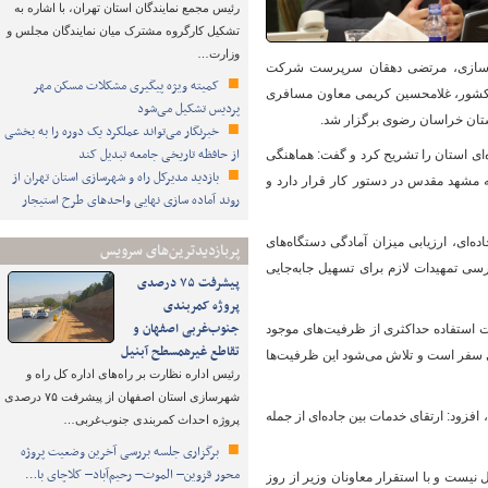
رئیس مجمع نمایندگان استان تهران، با اشاره به
تشکیل کارگروه مشترک میان نمایندگان مجلس و
وزارت…
و شهرسازی، مرتضی دهقان سرپرست شرکت
کمیته ویژه پیگیری مشکلات مسکن مهر
ای کشور، غلامحسین کریمی معاون مسافری
پردیس تشکیل می‌شود
تان خراسان رضوی برگزار شد.
خبرنگار می‌تواند عملکرد یک دوره را به بخشی
از حافظه تاریخی جامعه تبدیل کند
‌ای استان را تشریح کرد و گفت: هماهنگی
بازدید مدیرکل راه و شهرسازی استان تهران از
ه مشهد مقدس در دستور کار قرار دارد و
روند آماده سازی نهایی واحدهای طرح استیجار
ای، ارزیابی میزان آمادگی دستگاه‌های
پربازدیدترین‌های سرویس
ی تمهیدات لازم برای تسهیل جابه‌جایی
پیشرفت ۷۵ درصدی
پروژه کمربندی
جنوب‌غربی اصفهان و
ورت استفاده حداکثری از ظرفیت‌های موجود
تقاطع غیرهمسطح آبنیل
ای سفر است و تلاش می‌شود این ظرفیت‌ها
رئیس اداره نظارت بر راه‌های اداره کل راه و
شهرسازی استان اصفهان از پیشرفت ۷۵ درصدی
 می‌گیرد، افزود: ارتقای خدمات بین جاده‌ای از جمله
پروژه احداث کمربندی جنوب‌غربی…
برگزاری جلسه بررسی آخرین وضعیت پروژه
محور قزوین– الموت– رحیم‌آباد– کلاچای با…
نیست و با استقرار معاونان وزیر از روز