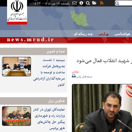
یکشنبه ۱۸ مرداد ۰۵ - ۰۵:۴۳
هواشناسی
وزارتی
چند رسانه ای
صدا و تصوير
 شهید انقلاب فعال می‌شود
ببینید | نشست
مدیرعامل شرکت
وزارتی
ساخت و توسعه با
نسخه قابل چاپ
سرمایه‌گذاران آزادراهی
کشور
عناوین برتر
نمایندگان تهران در کنار
وزارت راه و شهرسازی
پیگیر حل چالش‌های
شهر پردیس