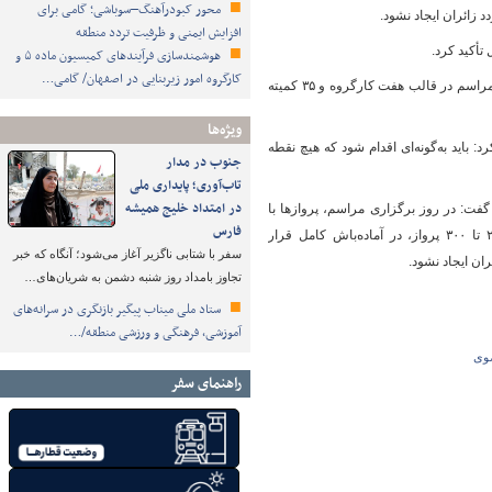
محور کبودرآهنگ–سوباشی؛ گامی برای
 زائران ایجاد نشود.
افزایش ایمنی و ظرفیت تردد منطقه
أکید کرد.
هوشمندسازی فرآیندهای کمیسیون ماده ۵ و
کارگروه امور زیربنایی در اصفهان/ گامی…
مظفری استاندار خراسان رضوی، نیز با تأکید بر ضرورت تأمین آسایش زائران گفت: همه ابعاد برگزاری مراسم در قالب هفت کارگروه و ۳۵ کمیته
ویژه‌ها
: باید به‌گونه‌ای اقدام شود که هیچ نقطه
جنوب در مدار
تاب‌آوری؛ پایداری ملی
در امتداد خلیج همیشه
فت: در روز برگزاری مراسم، پروازها با
فارس
اولویت فرودگاه مشهد انجام خواهد شد و فرودگاه شهید هاشمی‌نژاد با ظرفیت پذیرش روزانه ۲۵۰ تا ۳۰۰ پرواز، در آماده‌باش کامل قرار
سفر با شتابی ناگزیر آغاز می‌شود؛ آنگاه که خبر
ان ایجاد نشود.
تجاوز بامداد روز شنبه دشمن به شریان‌های…
ستاد ملی میناب پیگیر بازنگری در سرانه‌های
آموزشی، فرهنگی و ورزشی منطقه/…
ضوی
راهنمای سفر