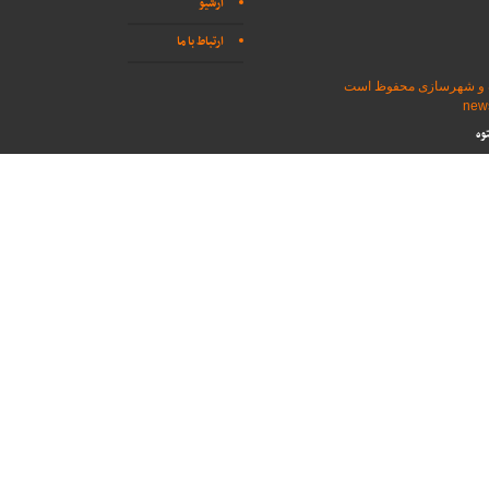
آرشیو
ارتباط با ما
اه و شهرسازی محفوظ است
وه