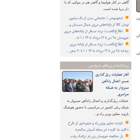
گاهی در کنار هواپیما و گاهی هم در موکبی که با
دل برپا شده است.
اینفوموشن | جابجایی بیش از یک میلیون
هزار تُن کالای ساختمانی و معدنی و ۲۸ میلیون
تومان کالا از پایانه‌های مرزی شمال سیستان و…
اطلاع‌نگاشت| تردد مسافر از پایانه‌های مرزی
وگان
خوزستان ۲۵ تیر تا ۱۳ مرداد ۱۴۰۵ | ۱ تا…
اطلاع‌نگاشت| تردد مسافر از پایانه‌ مرزی
چذابه ۲۵ تیر تا ۱۳ مرداد ۱۴۰۵ | ۱ تا ۲۰ صفر…
میلی
پربازدیدترین‌های سرویس
آغاز عملیات ریل‌گذاری
مسیر اتصال راه‌آهن
سبزوار به شبکه
سراسری
عملیات ریل‌گذاری و اتصال راه‌آهن سبزوار به
شبکه ریلی کشور در مراسمی با حضور هوشنگ
بازوند معاون وزیر راه و…
بازدید معاون وزیر راه و شهرسازی از طرح
«کلید به کلید» در محله آسمان صالحیه
پل عنافچه خوزستان زیر بار ترافیک رفت