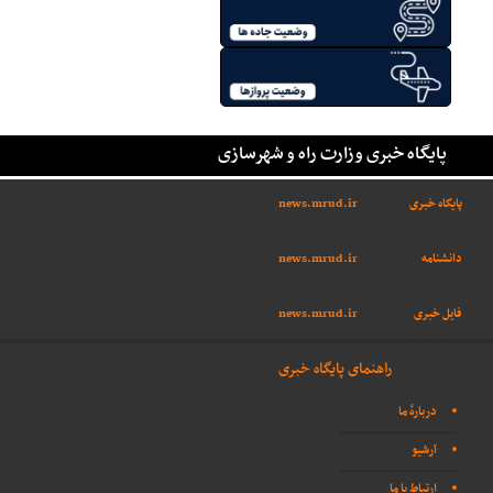
پایگاه خبری وزارت راه و شهرسازی
پایگاه خبری
news.mrud.ir
دانشنامه
news.mrud.ir
فایل خبری
news.mrud.ir
راهنمای پایگاه خبری
دربارهٔ ما
آرشیو
ارتباط با ما