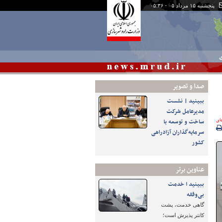
پنجشنبه ۱۵ مرداد ۰۵ - ۰۵:۳۶
ی
صدا و تصوير
ببینید | نشست
مدیرعامل شرکت
‌ای
ساخت و توسعه با
سرمایه‌گذاران آزادراهی
کشور
عناوین برتر
ببینید ا خدمت
بی‌وقفه
گاهی خدمت، پشت
کانتر پذیرش است؛