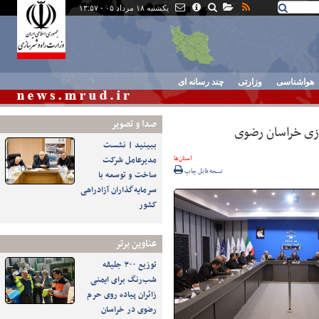
یکشنبه ۱۸ مرداد ۰۵ - ۱۳:۵۷
هواشناسی
وزارتی
چند رسانه ای
صدا و تصوير
ازی خراسان رضوی
ببینید | نشست
استان‌ها
مدیرعامل شرکت
نسخه قابل چاپ
ساخت و توسعه با
سرمایه‌گذاران آزادراهی
کشور
عناوین برتر
توزیع ۳۰۰ جلیقه
شب‌رنگ برای ایمنی
زائران پیاده روی حرم
رضوی در خراسان