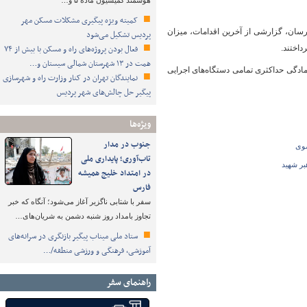
هوشمند کمیسیون ماده ۵ و…
کمیته ویژه پیگیری مشکلات مسکن مهر
رسان، گزارشی از آخرین اقدامات، میزان
پردیس تشکیل می‌شود
فعال بودن پروژه‌های راه و مسکن با بیش از ۷۴
داختند.
همت در ۱۳ شهرستان شمالی سیستان و…
مادگی حداکثری تمامی دستگاه‌های اجرایی
نمایندگان تهران در کنار وزارت راه و شهرسازی
پیگیر حل چالش‌های شهر پردیس
ویژه‌ها
جنوب در مدار
ضوی
تاب‌آوری؛ پایداری ملی
بر شهید
در امتداد خلیج همیشه
فارس
سفر با شتابی ناگزیر آغاز می‌شود؛ آنگاه که خبر
تجاوز بامداد روز شنبه دشمن به شریان‌های…
ستاد ملی میناب پیگیر بازنگری در سرانه‌های
آموزشی، فرهنگی و ورزشی منطقه/…
راهنمای سفر