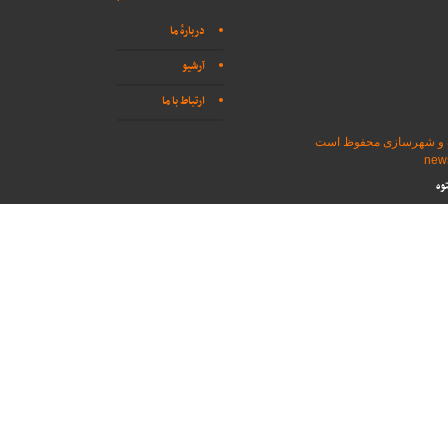
دربارهٔ ما
آرشیو
ارتباط با ما
اه و شهرسازی محفوظ است
وه