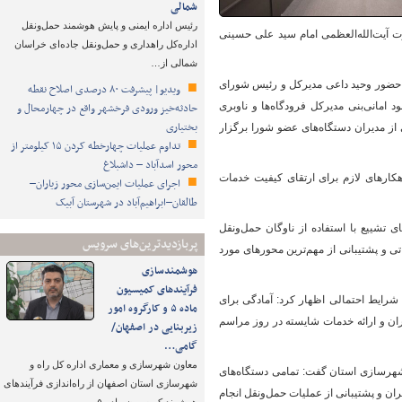
شمالی
رئیس اداره ایمنی و پایش هوشمند حمل‌ونقل
ت آیت‌الله‌العظمی امام سید علی حسینی
اداره‌کل راهداری و حمل‌ونقل جاده‌ای خراسان
شمالی از…
با حضور وحید داعی مدیرکل و رئیس شورای
ویدیو| پیشرفت ۸۰ درصدی اصلاح نقطه
مانی‌بنی مدیرکل فرودگاه‌ها و ناوبری
حادثه‌خیز ورودی فرخشهر واقع در چهارمحال و
بختیاری
ز مدیران دستگاه‌های عضو شورا برگزار
تداوم عملیات چهارخطه کردن ۱۵ کیلومتر از
محور اسدآباد – داشبلاغ
کارهای لازم برای ارتقای کیفیت خدمات
اجرای عملیات ایمن‌سازی محور زیاران–
طالقان–ابراهیم‌آباد در شهرستان آبیک
 تشییع با استفاده از ناوگان حمل‌ونقل
پربازدیدترین‌های سرویس
ی و پشتیبانی از مهم‌ترین محورهای مورد
هوشمندسازی
فرآیندهای کمیسیون
 شرایط احتمالی اظهار کرد: آمادگی برای
ماده ۵ و کارگروه امور
ران و ارائه خدمات شایسته در روز مراسم
زیربنایی در اصفهان/
گامی…
معاون شهرسازی و معماری اداره کل راه و
شهرسازی استان گفت: تمامی دستگاه‌های
شهرسازی استان اصفهان از راه‌اندازی فرآیندهای
ران و پشتیبانی از عملیات حمل‌ونقل انجام