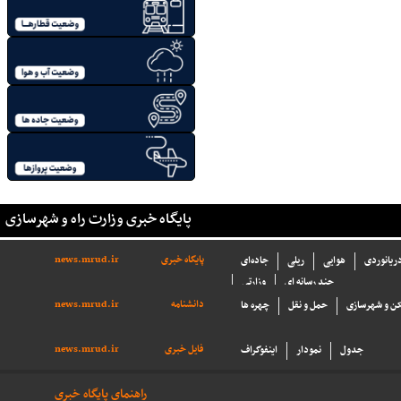
پایگاه خبری وزارت راه و شهرسازی
پایگاه خبری
news.mrud.ir
دریانوردی
هوایی
ریلی
جاده‌ای
چند رسانه ای
وزارتی
دانشنامه
news.mrud.ir
ن و شهرسازی
حمل و نقل
چهره ها
فایل خبری
news.mrud.ir
جدول
نمودار
اینفوگراف
راهنمای پایگاه خبری