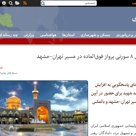
ر و دریانوردی
مسکن و شهرسازی
استان‌ها
هواشناسی
وزارتی
چند رسانه ا
هد
هوا
نسخه قابل چاپ
تای پاسخگویی به افزایش
د شهید برای حضور در آیین
عاده در مسیر تهران–مشهد و بالعکس
پیمایی جمهوری اسلامی ایران
 و تسهیل تردد دلدادگان رهبر