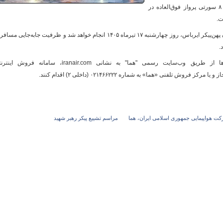
مجاهد شهید برای حضور در آیین تشییع و تدفین، ۸ سورتی پرواز فوق‌العاده در
ت.
این پروازهای رفت و برگشت با بهره‌گیری از ناوگان پهن‌پیکر ایرباس، روز چهارشنبه ۱۷ تیرماه ۱۴۰۵ انجام خواهد شد و ظرفیت جابه‌جایی 
و
.
متقاضیان می‌توانند برای تهیه بلیت این پروازها از طریق وب‌سایت رسمی "هما" به نشانی iranair.com، سامانه فرو
ت هواپيمايی جمهوری اسلامی ايران، هما
مراسم تشییع پیکر رهبر شهید