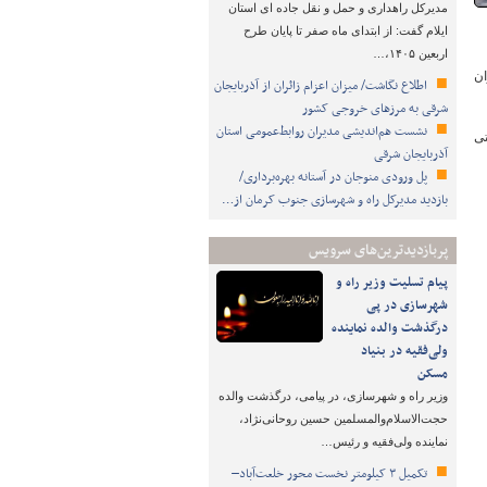
مدیرکل راهداری و حمل و نقل جاده ای استان
ایلام گفت: از ابتدای ماه صفر تا پایان طرح
اربعین ۱۴۰۵،…
مسافران
اطلاع نگاشت/ میزان اعزام زائران از آذربایجان
شرقی به مرزهای خروجی کشور
نشست هم‌اندیشی مدیران روابط‌عمومی استان
ش اینترنتی
آذربایجان شرقی
پل ورودی منوجان در آستانه بهره‌برداری/
بازدید مدیرکل راه و شهرسازی جنوب کرمان از…
پربازدیدترین‌های سرویس
پیام تسلیت وزیر راه و
شهرسازی در پی
درگذشت والده نماینده
ولی‌فقیه در بنیاد
مسکن
وزیر راه و شهرسازی، در پیامی، درگذشت والده
حجت‌الاسلام‌والمسلمین حسین روحانی‌نژاد،
نماینده ولی‌فقیه و رئیس…
تکمیل ۳ کیلومتر نخست محور خلعت‌آباد–