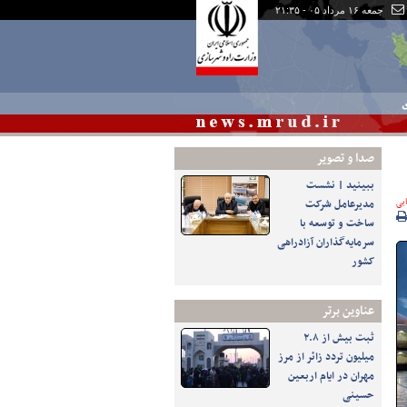
جمعه ۱۶ مرداد ۰۵ - ۲۱:۳۵
ی
صدا و تصوير
ببینید | نشست
یی
مدیرعامل شرکت
ساخت و توسعه با
سرمایه‌گذاران آزادراهی
کشور
عناوین برتر
ثبت بیش از ۲.۸
میلیون تردد زائر از مرز
مهران در ایام اربعین
حسینی