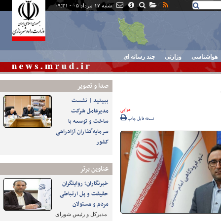
شنبه ۱۷ مرداد ۰۵ - ۰۹:۳۱
هواشناسی
وزارتی
چند رسانه ای
صدا و تصوير
ببینید | نشست
هوایی
مدیرعامل شرکت
نسخه قابل چاپ
ساخت و توسعه با
سرمایه‌گذاران آزادراهی
کشور
عناوین برتر
خبرنگاران؛ روایتگران
حقیقت و پل ارتباطی
مردم و مسئولان
مدیرکل و رئیس شورای