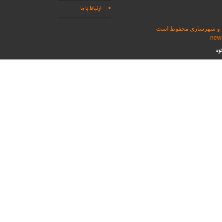
ارتباط با ما
اه و شهرسازی محفوظ است
وه