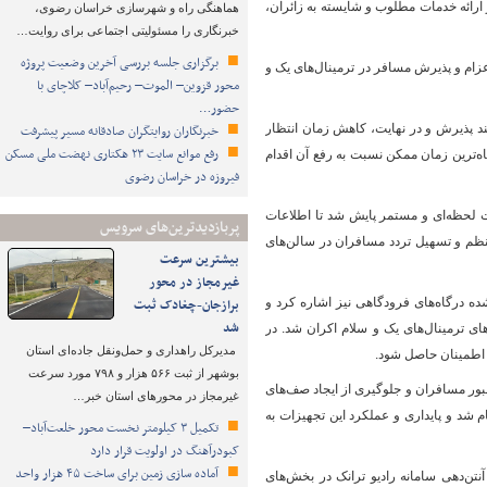
 ارائه خدمات مطلوب و شایسته به زائران،
هماهنگی راه و شهرسازی خراسان رضوی،
خبرنگاری را مسئولیتی اجتماعی برای روایت…
برگزاری جلسه بررسی آخرین وضعیت پروژه
عزام و پذیرش مسافر در ترمینال‌های یک و
محور قزوین– الموت– رحیم‌آباد– کلاچای با
حضور…
یند پذیرش و در نهایت، کاهش زمان انتظار
خبرنگاران روایتگران صادقانه مسیر پیشرفت
رفع موانع سایت ۲۳ هکتاری نهضت ملی مسکن
اه‌ترین زمان ممکن نسبت به رفع آن اقدام
فیروزه در خراسان رضوی
 دقیق به مسافران افزود: سامانه اطلاعات پرواز (FIDS) نیز به صورت لحظه‌ای و مستمر پایش شد تا اطلاعات
پربازدیدترین‌های سرویس
منظم و تسهیل تردد مسافران در سالن‌های
بیشترین سرعت
غیرمجاز در محور
ده درگاه‌های فرودگاهی نیز اشاره کرد و
برازجان-چغادک ثبت
شد
ای ترمینال‌های یک و سلام اکران شد. در
مدیرکل راهداری و حمل‌ونقل جاده‌ای استان
ا اطمینان حاصل شود.
بوشهر از ثبت ۵۶۶ هزار و ۷۹۸ مورد سرعت
بور مسافران و جلوگیری از ایجاد صف‌های
غیرمجاز در محورهای استان خبر…
ی‌های قبلی انجام شد و پایداری و عملکرد این تجهیزات به
تکمیل ۳ کیلومتر نخست محور خلعت‌آباد–
کبودرآهنگ در اولویت قرار دارد
آماده سازی زمین برای ساخت ۴۵ هزار واحد
تن‌دهی سامانه رادیو ترانک در بخش‌های