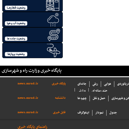
پایگاه خبری وزارت راه و شهرسازی
پایگاه خبری
news.mrud.ir
دریانوردی
هوایی
ریلی
جاده‌ای
چند رسانه ای
وزارتی
دانشنامه
news.mrud.ir
ن و شهرسازی
حمل و نقل
چهره ها
فایل خبری
news.mrud.ir
جدول
نمودار
اینفوگراف
راهنمای پایگاه خبری