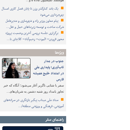
هوشمند کمیسیون ماده ۵ و…
یک باند کنارگذر رزن تا پایان فصل کاری امسال
بهره‌برداری می‌شود
پیام معاون وزیر راه و شهرسازی و مدیرعامل
شرکت ساخت و توسعه زیربناهای حمل و نقل…
برگزاری جلسه بررسی آخرین وضعیت پروژه
محور قزوین– الموت– رحیم‌آباد– کلاچای با…
ویژه‌ها
جنوب در مدار
تاب‌آوری؛ پایداری ملی
در امتداد خلیج همیشه
فارس
سفر با شتابی ناگزیر آغاز می‌شود؛ آنگاه که خبر
تجاوز بامداد روز شنبه دشمن به شریان‌های…
ستاد ملی میناب پیگیر بازنگری در سرانه‌های
آموزشی، فرهنگی و ورزشی منطقه/…
راهنمای سفر