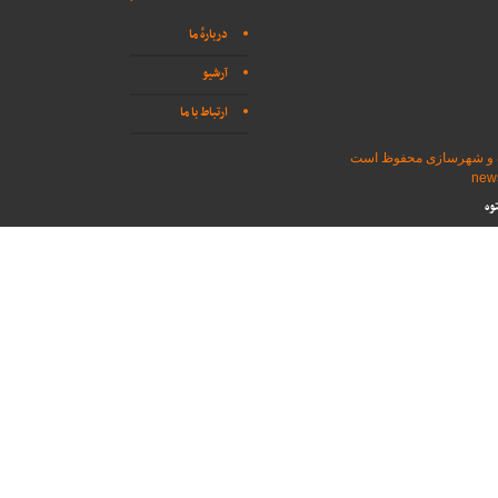
دربارهٔ ما
آرشیو
ارتباط با ما
اه و شهرسازی محفوظ است
وه