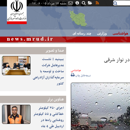
شنبه ۱۷ مرداد ۰۵ - ۱۷:۰۸
هواشناسی
وزارتی
چند رسانه ای
صدا و تصوير
ببینید | نشست
مدیرعامل شرکت
هواشناسی
ساخت و توسعه با
نسخه قابل چاپ
سرمایه‌گذاران آزادراهی
کشور
عناوین برتر
اجرای ۳۵۰ کیلومتر
خط‌کشی و ۵۵ کیلومتر
روشنایی راه‌ها در
اردبیل طی 4 ماه