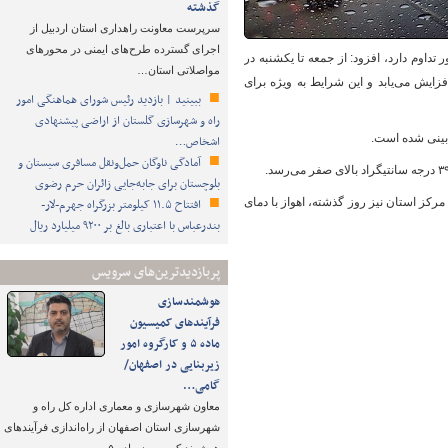
گذشته
سرپرست معاونت راهداری استان اردبیل از
اجرای گسترده طرح‌های ایمنی در محورهای
داوم دارد، افزود: از جمعه تا یکشنبه در
مواصلاتی استان…
زایش می‌یابد و این شرایط به ویژه برای
ببینید | بازدید رئیس شورای هماهنگی امور
راه و شهرسازی گلستان از اراضی پیشنهادی
‌بینی شده است.
اشخاص…
آمادگی ناوگان حمل‌ونقل مسافری سیستان و
بلوچستان برای جابه‌جایی زائران حرم رضوی
مرکز استان، امروز، شهرکرد با دمای ۱۱ درجه و گرم‌ترین مرکز استان نیز روز گذشته، اهواز با دمای
افتتاح ۱۱.۵ کیلومتر بزرگراه جهرم-لار-
بندرعباس با اعتباری بالغ بر ۹۲۰۰ میلیارد ریال
پربازدیدترین‌های سرویس
هوشمندسازی
فرآیندهای کمیسیون
ماده ۵ و کارگروه امور
زیربنایی در اصفهان/
گامی…
معاون شهرسازی و معماری اداره کل راه و
شهرسازی استان اصفهان از راه‌اندازی فرآیندهای