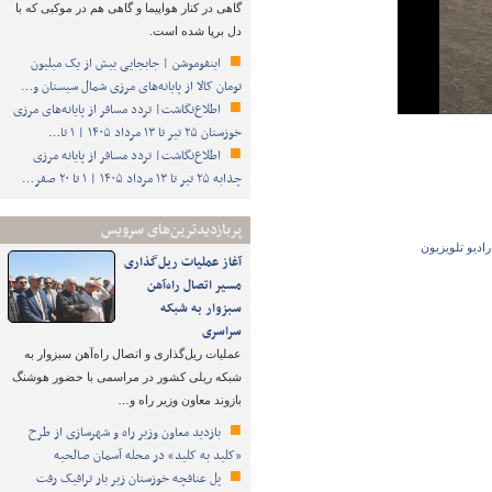
گاهی در کنار هواپیما و گاهی هم در موکبی که با
دل برپا شده است.
اینفوموشن | جابجایی بیش از یک میلیون
تومان کالا از پایانه‌های مرزی شمال سیستان و…
اطلاع‌نگاشت| تردد مسافر از پایانه‌های مرزی
خوزستان ۲۵ تیر تا ۱۳ مرداد ۱۴۰۵ | ۱ تا…
اطلاع‌نگاشت| تردد مسافر از پایانه‌ مرزی
چذابه ۲۵ تیر تا ۱۳ مرداد ۱۴۰۵ | ۱ تا ۲۰ صفر…
پربازدیدترین‌های سرویس
رادیو تلویزیون
آغاز عملیات ریل‌گذاری
مسیر اتصال راه‌آهن
سبزوار به شبکه
سراسری
عملیات ریل‌گذاری و اتصال راه‌آهن سبزوار به
شبکه ریلی کشور در مراسمی با حضور هوشنگ
بازوند معاون وزیر راه و…
بازدید معاون وزیر راه و شهرسازی از طرح
«کلید به کلید» در محله آسمان صالحیه
پل عنافچه خوزستان زیر بار ترافیک رفت