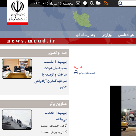
پنجشنبه ۱۵ مرداد ۰۵ - ۰۶:۲۰
هواشناسی
وزارتی
چند رسانه ای
صدا و تصوير
ببینید | نشست
استان‌ها
مدیرعامل شرکت
نسخه قابل چاپ
ساخت و توسعه با
سرمایه‌گذاران آزادراهی
کشور
عناوین برتر
ببینید ا خدمت
بی‌وقفه
گاهی خدمت، پشت
کانتر پذیرش است؛