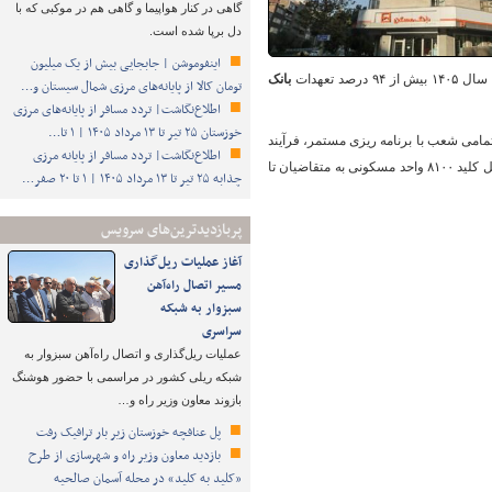
گاهی در کنار هواپیما و گاهی هم در موکبی که با
دل برپا شده است.
اینفوموشن | جابجایی بیش از یک میلیون
بانک
تومان کالا از پایانه‌های مرزی شمال سیستان و…
اطلاع‌نگاشت| تردد مسافر از پایانه‌های مرزی
خوزستان ۲۵ تیر تا ۱۳ مرداد ۱۴۰۵ | ۱ تا…
امی شعب با برنامه‏ ریزی مستمر، فرآیند
اطلاع‌نگاشت| تردد مسافر از پایانه‌ مرزی
تشکیل پرونده و فروش اقساطی را با جدیت در دستور کار قرارداده که این تلاش منجر به تقسیط و تحویل کلید ۸۱۰۰ واحد مسکونی به متقاضیان تا
چذابه ۲۵ تیر تا ۱۳ مرداد ۱۴۰۵ | ۱ تا ۲۰ صفر…
پربازدیدترین‌های سرویس
آغاز عملیات ریل‌گذاری
مسیر اتصال راه‌آهن
سبزوار به شبکه
سراسری
عملیات ریل‌گذاری و اتصال راه‌آهن سبزوار به
شبکه ریلی کشور در مراسمی با حضور هوشنگ
بازوند معاون وزیر راه و…
پل عنافچه خوزستان زیر بار ترافیک رفت
بازدید معاون وزیر راه و شهرسازی از طرح
«کلید به کلید» در محله آسمان صالحیه