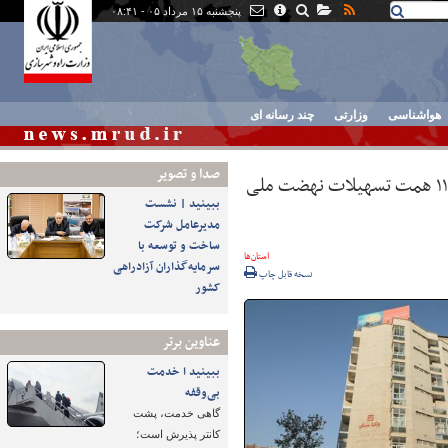
پنجشنبه ۱۵ مرداد ۰۵ - ۰۸:۴۱
هواشناسی
وزارتی
چند رسانه ای
صدا و تصوير
۸۱۰۰ خانوار قمی با حمایت مالی بانک مسکن صاحب‌خانه شدند/ پرداخت ۱۱.۵ همت تسهیلات نهضت ملی
ببینید | نشست
مدیرعامل شرکت
ساخت و توسعه با
استان‌ها
سرمایه‌گذاران آزادراهی
نسخه قابل چاپ
کشور
عناوین برتر
ببینید ا خدمت
بی‌وقفه
گاهی خدمت، پشت
کانتر پذیرش است؛