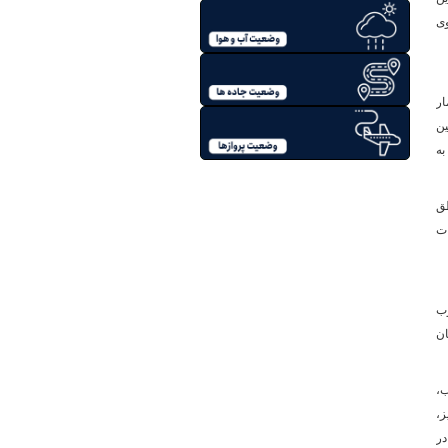
سوی
آمار
در این بین
به
طق
کانات
وب
ان
ب،
ز،
در