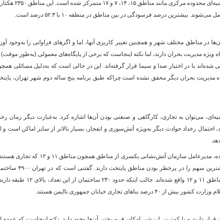
شهر و در مناطق ۱۲، ۱۱ و ۱۰ و همچنین مناطق حاشیه‌ای محدوده مرکزی مانند مناطق ۱۵، ۱۴، ۷ و ۱۷ مت
ندگی آن‌ها در مناطق مختلف شهر و همچنین تغییر کاربری آنها، اما و اگر‌های فراوانی را به‌وجود آور
 ۲۲ گانه پایتخت یک‌پایگاه ویژه مدیریت بحران دارند، اما نکته اینجاست که برخی از پایگاه‌های معمولی (به‌طور موقت) 
 شده‌اند یا در اختیار صدا و سیما قرار گرفته‌اند. این در حالی است که به‌دلیل مسائلی همچ
مین و عدم‌تأمین اعتبار هنوز احداث ۳۰ پایگاه مدیریت بحران دیگر محقق نشده است چراکه طبق برنامه پنج ساله دوم شهر تهران، پای
ای، می‌توان به تجاری، کارگاهی و صنعتی بودن آن‌ها اشاره کرد. به‌عبارت دیگر زمان رخد
، احتمال رخداد حوادث دیگر به‌ویژه آتش‌سوزی و انفجار، بسیار بالاتر از سایر اماکن است و ا
هد.
به گزارش همشهری، طبق گفته‌های سعید شریف‌زاده، مدیرعامل سازمان آتش‌نشانی یکسری از مناطق همچون مناطق ۱۱ و ۱۲ ک
مناطقی مانند مناطق ۴ و ۱۷ که صنعتی هستند بیشترین سهم را در پرخطر بودن مناطق پایتخت دارند. گفتن
پرخطر با اولویت درجه یک وجود دارد که اغلب در مناطق ۱۱ و ۱۲ واقع شده‌اند. جالب اینکه حدود ۲۳۰ ساختمان از این تعدا
‌های تجاری خیابان جمهوری ناایمن هستند.
 تهران قرار دارند و با کمترین لرزشی امکان فرو‌ریختن آن‌ها وجود دارد. نکته اینجاست که عمده ا