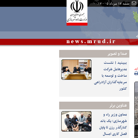
شنبه ۱۷ مرداد ۰۵ - ۰۰:۱۷
ی
صدا و تصوير
ببینید | نشست
زی
مدیرعامل شرکت
ساخت و توسعه با
سرمایه‌گذاران آزادراهی
کشور
عناوین برتر
معاون وزیر راه و
شهرسازی: یک باند
کنارگذر رزن تا پایان
فصل کاری امسال