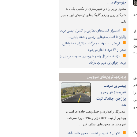
بهره‌برداری…
معاون وزیر راه و شهرسازی از تکمیل یک باند
پذیری بالایی در
کنارگذر رزن و رفع گلوگاه‌های ترافیکی این مسیر
تا…
استمرار گشت‌های نظارتی و کنترل ایمنی تردد
ن است که حدود ۳۷۰۰ هکتار بافت فرسوده، جمعیت ۸ میلیون و ۷۰۰ هزار
زائران تا اتمام سفرهای اربعین و دهه پایانی…
ست
فروش بلیت رفت و برگشت زائران دهه پایانی
ون
صفر از ۱۷ مرداد آغاز می‌شود
مناطقی که رئیس شورای شهر تهران بدان اشاره کرده دارای خطر‌پذیری بالا در برابر زلزله هستند و برخی مناطق دیگر مانند ۷، ۸، ۱۳، ۱۵، ۱۹ و ۲۰
بازدید مدیرکل راه و شهرسازی جنوب کرمان از
روند اجرای پل دوم بهادرآباد
پربازدیدترین‌های سرویس
بق
 ناحیه ۵ از منطقه ۱۵ نیز با رقم
بیشترین سرعت
غیرمجاز در محور
شترین جمعیت را
برازجان-چغادک ثبت
لومترمربع. یعنی
شد
ت مسکونی منطقه ۱۵، فرسوده و
مدیرکل راهداری و حمل‌ونقل جاده‌ای استان
بوشهر از ثبت ۵۶۶ هزار و ۷۹۸ مورد سرعت
غیرمجاز در محورهای استان خبر…
زی
تکمیل ۳ کیلومتر نخست محور خلعت‌آباد–