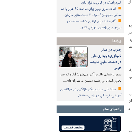
مرکز شده است. این مناطق ۲۳۵۰ هکتار از
کبودرآهنگ در اولویت قرار دارد
آماده سازی زمین برای ساخت ۴۵ هزار واحد
مسکن محرومان / صرف ۳ همت منابع سازمان…
گام جدید برای ارتقای کیفیت ساخت و
ده
بهره‌وری پروژه‌های عمرانی کشور
در
ون
ویژه‌ها
تخت
جنوب در مدار
تاب‌آوری؛ پایداری ملی
در امتداد خلیج همیشه
فارس
اد
سفر با شتابی ناگزیر آغاز می‌شود؛ آنگاه که خبر
ین
تجاوز بامداد روز شنبه دشمن به شریان‌های…
ستاد ملی میناب پیگیر بازنگری در سرانه‌های
ه تجاری هستند یا
آموزشی، فرهنگی و ورزشی منطقه/…
ی است که در تهران ۴۹۰۰ ساختمان
د، بالای ۱۲ طبقه دارند و
راهنمای سفر
ین