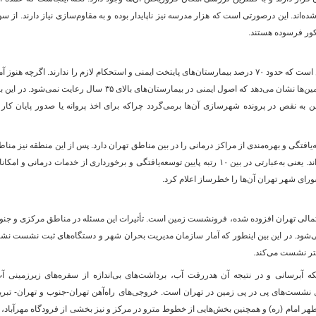
مناطق ۹، ۱۰، ۱۱، ۱۲، ۱۵، ۱۶ و ۱۷ واقع شده‌اند. این درصورتی است که هزار مدرسه نیز ناپایدار بوده و به مقاوم‌سازی نیاز دارند. از 
یکی از جدی‌ترین پیام‌های هشدارآمیز برای تهران این است که حدود ۷۰ درصد بیمارستان‌های پایتخت ایمنی و استحکام لازم را ندارند. اگرچه هنوز 
دقیقی از بیمارستان‌های پرخطر وجود ندارد ولی تخمین‌ها نشان می‌دهد که اصول ایمنی در بیمارستان‌های بالای ۳۵ سال رعایت نمی‌شود. 
ایمن به نقص در پرونده شهرسازی آن‌ها برمی‌گردد چراکه برای اخذ پروانه یا صدور پایان کار 
منطقه ۱۵ آخرین رتبه توسعه‌یافتگی و بهره‌مندی از مراکز درمانی را در بین مناطق تهران دارد. پس از این منطقه نیز منا
۱۷، ۱۹، ۱۸، ۹، ۲۰، ۱۴، ۲۲، ۱۲، ۱۶ و ۱۰ قرار گرفته‌اند. یعنی به‌عبارتی در بین ۱۰ رتبه پایین توسعه‌یافتگی و برخورداری از خدمات درمانی و ام
احتمالی تهران افزوده شده، فرونشست زمین است. تأثیرات این مسئله در مناطق مرکزی و جن
طر) بیشتر حس می‌شود. در این بین اینطور که آمار سازمان مدیریت بحران شهر و دستگاه‌های ثبت نشست نش
متر نشست می‌کند.
آبرسانی و در نتیجه آن هدر‌رفت آب، برداشت‌های بی‌اندازه از سفره‌های زیرزمینی آ
نشست‌های پی در پی زمین در تهران است. خروجی‌های راه‌آهن تهران-جنوب و تهران- تبری
 امام (ره) و همچنین بخش‌هایی از خطوط مترو در مرکز و نیز بخشی از فرودگاه مهرآباد، 