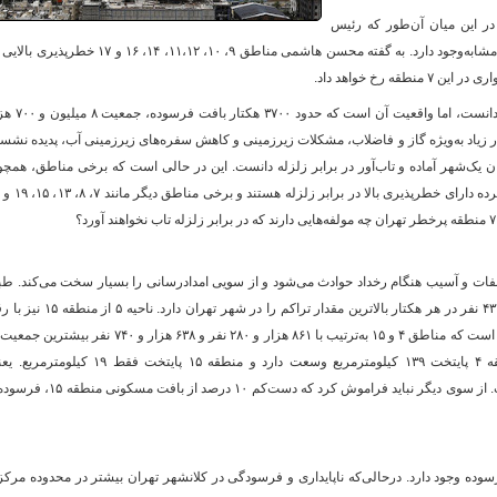
ر این میان آن‌طور که رئیس
شورای شهر تهران نیز می‌گوید در پایتخت مناطقی مشابه‌وجود دارد. به گفته محسن هاشمی مناطق ۹، ۱۰، ۱۱،۱۲، ۱۴، ۱۶ و ۱۷ خطر
ه رخ خواهد داد.
و
البته تهران را نمی‌توان کاملا در برابر زلزله ناآماده دانست، اما واقعیت آ
 زیاد به‌ویژه گاز و فاضلاب، مشکلات زیرزمینی و کاهش سفره‌های زیرزمینی آب، پدیده نش
ن یک‌شهر آماده و تاب‌آور در برابر زلزله دانست. این در حالی است که برخی مناطق، همچ
لفات و آسیب هنگام رخداد حوادث می‌شود و از سویی امدادرسانی را بسیار سخت می‌کند. ط
آخرین سرشماری انجام شده ناحیه ۲ منطقه ۱۰ با ۴۳۴ نفر در هر هکتار بالاترین مقدار تراکم را در شهر تهران دارد.
۴۰۲ نفر در هکتار در رتبه بعدی قرار می‌گیرد. گفتنی است که مناطق ۴ و ۱۵ به‌ترتیب با ۸۶۱ هزار و ۲۸۰ نفر و ۶۳۸ هزار و ۷۴۰ نفر بی
در خود جای داده‌اند. این درصورتی است که منطقه ۴ پایتخت ۱۳۹ کیلومترمربع وسعت دارد و منطقه ۱۵ پایتخت فقط ۱۹ کی
متراکم‌ترین بخش شهر را می‌توان منطقه ۱۵ دانست. از سوی دیگر نباید فراموش کرد که دست‌کم ۱۰ درصد از باف
(قطعه) بافت فرسوده وجود دارد. درحالی‌که ناپایداری و فرسودگی در کلانشهر تهران بیشتر در محدوده مرک