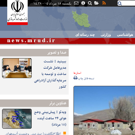
یکشنبه ۱۸ مرداد ۰۵ - ۱۵:۳۸
هواشناسی
وزارتی
چند رسانه ای
صدا و تصوير
ببینید | نشست
مدیرعامل شرکت
استان‌ها
ساخت و توسعه با
نسخه قابل چاپ
سرمایه‌گذاران آزادراهی
کشور
عناوین برتر
ویدئو | پیش‌بینی وضع
هوای ۲۴ ساعت آینده
(۱۸ مرداد)
اطلاع‌نگاشت| پیش‌بینی وضعیت آب‌وهوای