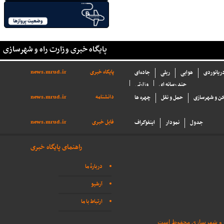
پایگاه خبری وزارت راه و شهرسازی
پایگاه خبری
news.mrud.ir
دریانوردی
هوایی
ریلی
جاده‌ای
چند رسانه ای
وزارتی
دانشنامه
news.mrud.ir
ن و شهرسازی
حمل و نقل
چهره ها
فایل خبری
news.mrud.ir
جدول
نمودار
اینفوگراف
راهنمای پایگاه خبری
دربارهٔ ما
آرشیو
ارتباط با ما
اه و شهرسازی محفوظ است