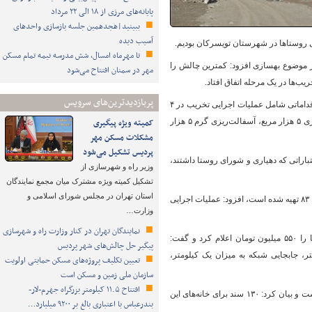
پایانه‌های مرزی از ۱۸ الی ۲۲ مرداد
ببینید|هجدهمین جلسه بازسازی واحدهای
آسیب دیده
ی روستاها در شهرستان تویسرکان بودیم.
تا مهرماه امسال، شش مدرسه نیمه تمام مسکن
ر موضوع بهسازی افزود: کمترین چالش را
مهر در سمنان افتتاح می‌شود
ب‌ها در یک مرحله اتفاق افتاد.
پربازدیدترین‌های سرویس
وی با اشاره به تهیه طرح هادی روستای ترمیانک در سال ۸۴ و آغاز فاز اول این طرح در سال ۹۵ گفت: اقداماتی شامل عملیات اجرایی تخریب در ۴
هزار و ۵۰۰ متر مربع، جدول‌گذاری به طول یک هزار و ۴۰۰ متر، جابجایی شبکه به طول ۷۰۰ متر، زیرسازی ۵ هزار مربع، آسفالت‌ریزی گرم ۵ هزار
کمیته ویژه پیگیری
مشکلات مسکن مهر
پردیس تشکیل می‌شود
ک روستای ترمیانک را ۵۰۰ میلیون تومان در کنار اعتباراتی که دهیاری و شورای روستا داشتند،
وزیر راه و شهرسازی از
تشکیل کمیته ویژه مشترک میان مجمع نمایندگان
استان تهران در مجلس شورای اسلامی و
وی در خصوص وضعیت بهسازی روستای دارانی سفلی نیز با اشاره به اینکه طرح هادی این روستا در سال ۸۳ تهیه شده است، افزود: عملیات اجرایی
وزارت…
نمایندگان تهران در کنار وزارت راه و شهرسازی
رئیس بنیاد مسکن انقلاب اسلامی تویسرکان میزان اعتبار هزینه شده برای فاز یک بهسازی این روستا را ۵۵۰ میلیون تومان اعلام کرد و گفت:
پیگیر حل چالش‌های شهر پردیس
اجرایی فاز یک شامل تخریب ۳ هزار و ۵۰۰ متر مربع، جدول‌گذاری به طول یک‌هزار و ۹۰۰ متر، جابجایی شبکه به میزان یک کیلومتر،
تعیین تکلیف پروژه‌های مسکن حمایتی اولویت
سازمان ملی زمین و مسکن است
افتتاح ۱۱.۵ کیلومتر بزرگراه جهرم-لار-
به گزارش فارس، وی تعداد وام پرداختی برای مقاوم‌سازی مساکن روستای دارانی‌سفلی را ۶۰ مورد دانست و بیان کرد: ۱۳۰ سند برای خانه‌های این
بندرعباس با اعتباری بالغ بر ۹۲۰۰ میلیارد…