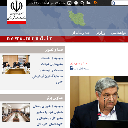
شنبه ۱۷ مرداد ۰۵ - ۰۶:۴۲
هواشناسی
وزارتی
چند رسانه ای
صدا و تصوير
ببینید | نشست
مسکن و شهرسازی
مدیرعامل شرکت
نسخه قابل چاپ
ساخت و توسعه با
سرمایه‌گذاران آزادراهی
کشور
عناوین برتر
ببینید | شورای مسکن
شاهین شهر با حضور
مدیر کل ، معاونان و
کارشناسان اداره کل