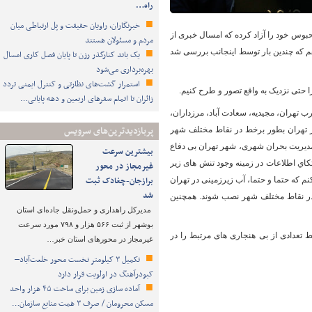
راه…
خبرنگاران، راویان حقیقت و پل ارتباطی میان
حبوس خود را آزاد کرده که امسال خبری از
مردم و مسئولان هستند
 هم که چندین بار توسط اینجانب بررسی شد
یک باند کنارگذر رزن تا پایان فصل کاری امسال
بهره‌برداری می‌شود
استمرار گشت‌های نظارتی و کنترل ایمنی تردد
 حتی نزدیک به واقع تصور و طرح كنيم.
زائران تا اتمام سفرهای اربعین و دهه پایانی…
ب غرب تهران، مجیدیه، سعادت آباد، مرزداران،
پربازدیدترین‌های سرویس
 شهر تهران بطور برخط در نقاط مختلف شهر
 مدیریت بحران شهری، شهر تهران بی دفاع
بیشترین سرعت
كاي اطلاعات در زمینه وجود تنش های زیر
غیرمجاز در محور
برازجان-چغادک ثبت
م که حتما و حتما، آب زیرزمینی در تهران
شد
و در نقاط مختلف شهر نصب شوند. همچنین
مدیرکل راهداری و حمل‌ونقل جاده‌ای استان
بوشهر از ثبت ۵۶۶ هزار و ۷۹۸ مورد سرعت
 تعدادی از بی هنجاری های مرتبط را در
غیرمجاز در محورهای استان خبر…
تکمیل ۳ کیلومتر نخست محور خلعت‌آباد–
کبودرآهنگ در اولویت قرار دارد
آماده سازی زمین برای ساخت ۴۵ هزار واحد
مسکن محرومان / صرف ۳ همت منابع سازمان…