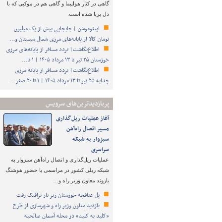
گاهی در کنار هواپیما و گاهی هم در موکبی که با
دل برپا شده است.
اینفوموشن | جابجایی بیش از یک میلیون
تومان کالا از پایانه‌های مرزی شمال سیستان و…
اطلاع‌نگاشت| تردد مسافر از پایانه‌های مرزی
خوزستان ۲۵ تیر تا ۱۳ مرداد ۱۴۰۵ | ۱ تا…
اطلاع‌نگاشت| تردد مسافر از پایانه‌ مرزی
چذابه ۲۵ تیر تا ۱۳ مرداد ۱۴۰۵ | ۱ تا ۲۰ صفر…
پربازدیدترین‌های سرویس
آغاز عملیات ریل‌گذاری
مسیر اتصال راه‌آهن
سبزوار به شبکه
سراسری
عملیات ریل‌گذاری و اتصال راه‌آهن سبزوار به
شبکه ریلی کشور در مراسمی با حضور هوشنگ
بازوند معاون وزیر راه و…
پل عنافچه خوزستان زیر بار ترافیک رفت
بازدید معاون وزیر راه و شهرسازی از طرح
«کلید به کلید» در محله آسمان صالحیه