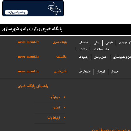
پایگاه خبری وزارت راه و شهرسازی
پایگاه خبری
news.mrud.ir
دریانوردی
هوایی
ریلی
جاده‌ای
چند رسانه ای
وزارتی
دانشنامه
news.mrud.ir
ن و شهرسازی
حمل و نقل
چهره ها
فایل خبری
news.mrud.ir
جدول
نمودار
اینفوگراف
راهنمای پایگاه خبری
دربارهٔ ما
آرشیو
ارتباط با ما
اه و شهرسازی محفوظ است