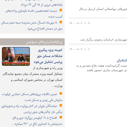
پایانه‌های مرزی از ۱۸ الی ۲۲ مرداد
: ۳۱ کیلومتر پروژه روشنایی در محورهای مواصلاتی استان اردبیل درحال
ببینید|هجدهمین جلسه بازسازی واحدهای
آسیب دیده
تا مهرماه امسال، شش مدرسه نیمه تمام مسکن
۱۴۰۰-۰۷-۰۲ ۰۱:۰۹
مهر در سمنان افتتاح می‌شود
 وشهرسازي خراسان رضوي برگزار شد.
پربازدیدترین‌های سرویس
کمیته ویژه پیگیری
۱۴۰۰-۰۷-۰۲ ۰۱:۰۶
مشکلات مسکن مهر
زندران
پردیس تشکیل می‌شود
مناسبت گراميداشت هفته دفاع مقدس و به
وزیر راه و شهرسازی از
داي شهرستان ساري حضور یافتند.
تشکیل کمیته ویژه مشترک میان مجمع نمایندگان
استان تهران در مجلس شورای اسلامی و
وزارت…
تعیین تکلیف پروژه‌های مسکن حمایتی اولویت
سازمان ملی زمین و مسکن است
نمایندگان تهران در کنار وزارت راه و شهرسازی
پیگیر حل چالش‌های شهر پردیس
افتتاح ۱۱.۵ کیلومتر بزرگراه جهرم-لار-
بندرعباس با اعتباری بالغ بر ۹۲۰۰ میلیارد…