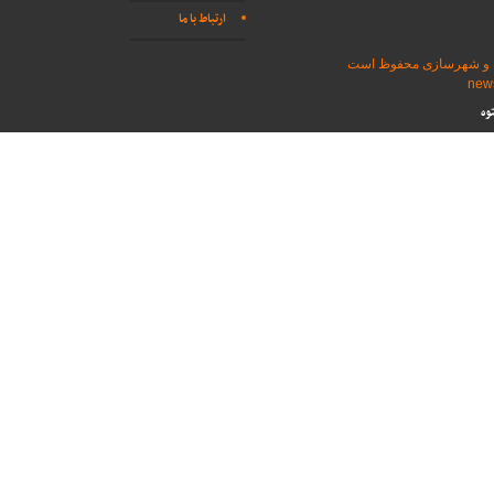
ارتباط با ما
اه و شهرسازی محفوظ است
وه