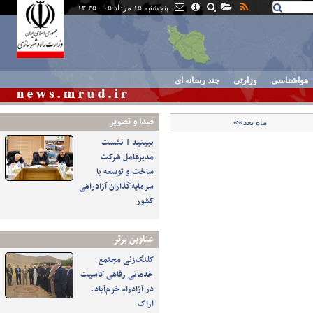
پنجشنبه ۱۵ مرداد ۰۵ - ۱۳:۳۵
هواشناسی
وزارتی
چند رسانه ای
صدا و تصوير
ماه بعد»»
ببینید | نشست
مدیرعامل شرکت
ساخت و توسعه با
سرمایه‌گذاران آزادراهی
کشور
عناوین برتر
کلنگ‌زنی مجتمع
خدماتی رفاهی کاسیت
در آزادراه خرم‌آباد ـ
اراک