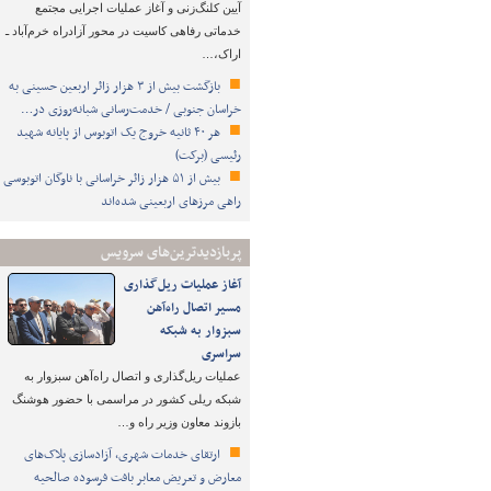
آیین کلنگ‌زنی و آغاز عملیات اجرایی مجتمع
خدماتی رفاهی کاسیت در محور آزادراه خرم‌آباد ـ
اراک،…
بازگشت بیش از ۳ هزار زائر اربعین حسینی به
خراسان جنوبی / خدمت‌رسانی شبانه‌روزی در…
هر ۴۰ ثانیه خروج یک اتوبوس از پایانه شهید
رئیسی (برکت)
بیش از ۵۱ هزار زائر خراسانی با ناوگان اتوبوسی
راهی مرزهای اربعینی شده‌اند
پربازدیدترین‌های سرویس
آغاز عملیات ریل‌گذاری
مسیر اتصال راه‌آهن
سبزوار به شبکه
سراسری
عملیات ریل‌گذاری و اتصال راه‌آهن سبزوار به
شبکه ریلی کشور در مراسمی با حضور هوشنگ
بازوند معاون وزیر راه و…
ارتقای خدمات شهری، آزادسازی پلاک‌های
معارض و تعریض معابر بافت فرسوده صالحیه