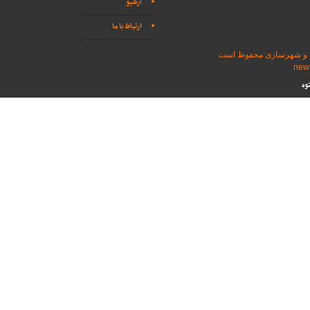
آرشیو
ارتباط با ما
اه و شهرسازی محفوظ است
وه