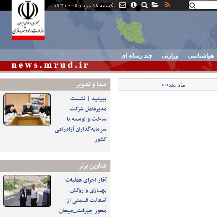
یکشنبه ۱۸ مرداد ۰۵ - ۱۷:۴۱
هواشناسی
وزارتی
چند رسانه ای
صدا و تصوير
ماه بعد»»
ببینید | نشست
مدیرعامل شرکت
ساخت و توسعه با
سرمایه‌گذاران آزادراهی
کشور
عناوین برتر
آغاز اجرای عملیات
بهسازی و روکش
آسفالت قسمتی از
محور جیرفت_میجان