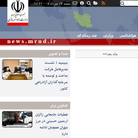
شنبه ۱۷ مرداد ۰۵ - ۱۶:۲۶
هواشناسی
وزارتی
چند رسانه ای
صدا و تصوير
ماه بعد»»
ببینید | نشست
مدیرعامل شرکت
ساخت و توسعه با
سرمایه‌گذاران آزادراهی
کشور
عناوین برتر
عملیات جابجایی زائران
اربعین حسینی در مرز
مهران همچنان ادامه
دارد