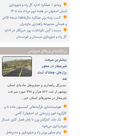
ویدیو | عملکرد اداره کل راه و شهرسازی
استان اصفهان در هفته دوم مرداد ماه ۱۴۰۵
کسب رتبه برتر عملکرد سال1404 نتیجه تلاش
و همدلی مجموعه راهداری مازندران
ببینید| آیین نکوداشت روز خبرنگار در اداره
کل راه و شهرسازی سیستان و بلوچستان
پربازدیدترین‌های سرویس
بیشترین سرعت
غیرمجاز در محور
برازجان-چغادک ثبت
شد
مدیرکل راهداری و حمل‌ونقل جاده‌ای استان
بوشهر از ثبت ۵۶۶ هزار و ۷۹۸ مورد سرعت
غیرمجاز در محورهای استان خبر…
هوشمندسازی فرآیندهای کمیسیون ماده ۵ و
کارگروه امور زیربنایی در اصفهان/ گامی…
یک باند کنارگذر رزن تا پایان فصل کاری امسال
بهره‌برداری می‌شود
پیام معاون وزیر راه و شهرسازی و مدیرعامل