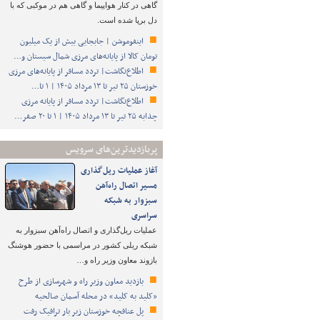
گاهی در کنار هواپیما و گاهی هم در موکبی که با
دل برپا شده است.
اینفوموشن | جابجایی بیش از یک میلیون
تومان کالا از پایانه‌های مرزی شمال سیستان و…
اطلاع‌نگاشت| تردد مسافر از پایانه‌های مرزی
خوزستان ۲۵ تیر تا ۱۳ مرداد ۱۴۰۵ | ۱ تا…
اطلاع‌نگاشت| تردد مسافر از پایانه‌ مرزی
چذابه ۲۵ تیر تا ۱۳ مرداد ۱۴۰۵ | ۱ تا ۲۰ صفر…
پربازدیدترین‌های سرویس
آغاز عملیات ریل‌گذاری
مسیر اتصال راه‌آهن
سبزوار به شبکه
سراسری
عملیات ریل‌گذاری و اتصال راه‌آهن سبزوار به
شبکه ریلی کشور در مراسمی با حضور هوشنگ
بازوند معاون وزیر راه و…
بازدید معاون وزیر راه و شهرسازی از طرح
«کلید به کلید» در محله آسمان صالحیه
پل عنافچه خوزستان زیر بار ترافیک رفت