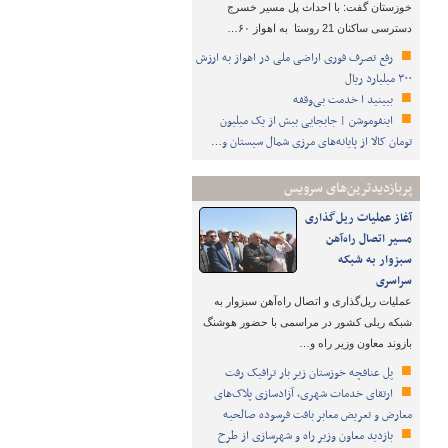
خوزستان گفت: با احداث پل مسیر خسرج
دسترسی ساکنان 21 روستا به اهواز ۶۰…
رفع تصرف فوری اراضی ملی در اهواز به ارزش
۳۰۰ میلیارد ریال
ببینید ا خدمت بی‌وقفه
اینفوموشن | جابجایی بیش از یک میلیون
تومان کالا از پایانه‌های مرزی شمال سیستان و…
پربازدیدترین‌های سرویس
آغاز عملیات ریل‌گذاری
مسیر اتصال راه‌آهن
سبزوار به شبکه
سراسری
عملیات ریل‌گذاری و اتصال راه‌آهن سبزوار به
شبکه ریلی کشور در مراسمی با حضور هوشنگ
بازوند معاون وزیر راه و…
پل عنافچه خوزستان زیر بار ترافیک رفت
ارتقای خدمات شهری، آزادسازی پلاک‌های
معارض و تعریض معابر بافت فرسوده صالحیه
بازدید معاون وزیر راه و شهرسازی از طرح