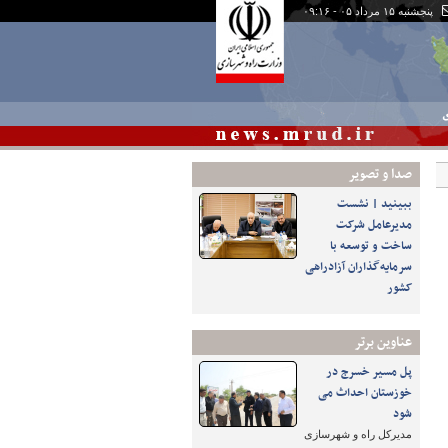
پنجشنبه ۱۵ مرداد ۰۵ - ۰۹:۱۶
ی
صدا و تصوير
ببینید | نشست
مدیرعامل شرکت
ساخت و توسعه با
سرمایه‌گذاران آزادراهی
کشور
عناوین برتر
پل مسیر خسرج در
خوزستان احداث می
شود
مدیرکل راه و شهرسازی