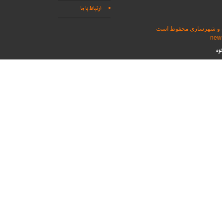
ارتباط با ما
اه و شهرسازی محفوظ است
وه