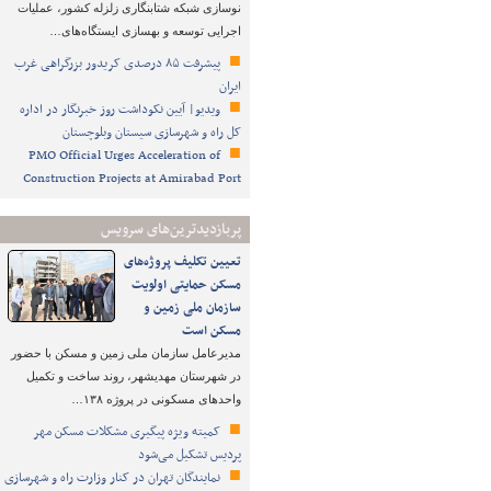
نوسازی شبکه شتابنگاری زلزله کشور، عملیات
اجرایی توسعه و بهسازی ایستگاه‌های…
پیشرفت ۸۵ درصدی کریدور بزرگراهی غرب
ایران
ویدیو| آیین نکوداشت روز خبرنگار در اداره
کل راه و شهرسازی سیستان وبلوچستان
PMO Official Urges Acceleration of
Construction Projects at Amirabad Port
پربازدیدترین‌های سرویس
تعیین تکلیف پروژه‌های
مسکن حمایتی اولویت
سازمان ملی زمین و
مسکن است
مدیرعامل سازمان ملی زمین و مسکن با حضور
در شهرستان مهدیشهر، روند ساخت و تکمیل
واحدهای مسکونی در پروژه ۱۳۸…
کمیته ویژه پیگیری مشکلات مسکن مهر
پردیس تشکیل می‌شود
نمایندگان تهران در کنار وزارت راه و شهرسازی