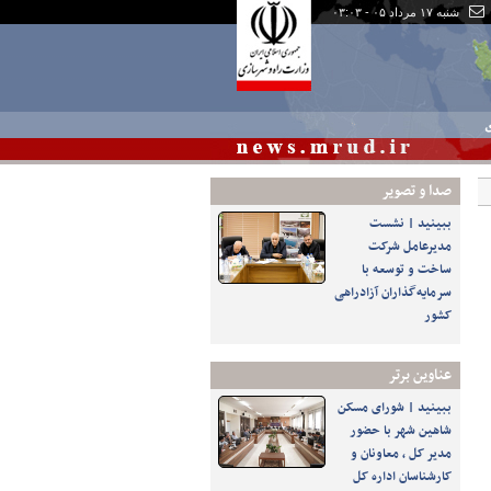
شنبه ۱۷ مرداد ۰۵ - ۰۳:۰۳
ی
صدا و تصوير
ببینید | نشست
مدیرعامل شرکت
ساخت و توسعه با
سرمایه‌گذاران آزادراهی
کشور
عناوین برتر
ببینید | شورای مسکن
شاهین شهر با حضور
مدیر کل ، معاونان و
کارشناسان اداره کل