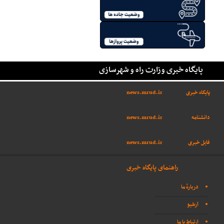
پایگاه خبری وزارت راه و شهرسازی
پایگاه خبری
news.mrud.ir
دانشنامه
news.mrud.ir
فایل خبری
news.mrud.ir
راهنمای پایگاه خبری
دربارهٔ ما
آرشیو
ارتباط با ما