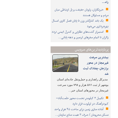
راه…
خبرنگاران، راویان حقیقت و پل ارتباطی میان
مردم و مسئولان هستند
یک باند کنارگذر رزن تا پایان فصل کاری امسال
بهره‌برداری می‌شود
استمرار گشت‌های نظارتی و کنترل ایمنی تردد
زائران تا اتمام سفرهای اربعین و دهه پایانی…
پربازدیدترین‌های سرویس
بیشترین سرعت
غیرمجاز در محور
برازجان-چغادک ثبت
شد
مدیرکل راهداری و حمل‌ونقل جاده‌ای استان
بوشهر از ثبت ۵۶۶ هزار و ۷۹۸ مورد سرعت
غیرمجاز در محورهای استان خبر…
تکمیل ۳ کیلومتر نخست محور خلعت‌آباد–
کبودرآهنگ در اولویت قرار دارد
آماده سازی زمین برای ساخت ۴۵ هزار واحد
مسکن محرومان / صرف ۳ همت منابع سازمان…