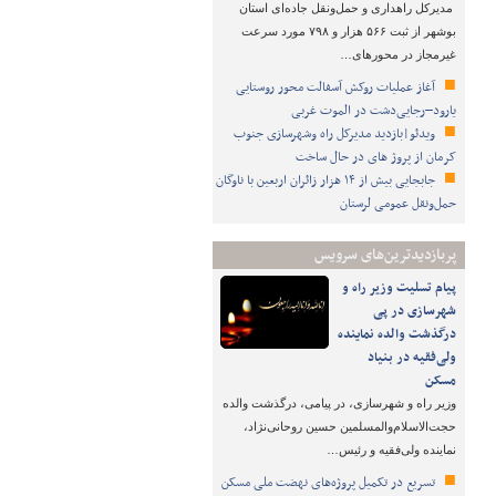
مدیرکل راهداری و حمل‌ونقل جاده‌ای استان
بوشهر از ثبت ۵۶۶ هزار و ۷۹۸ مورد سرعت
غیرمجاز در محورهای…
آغاز عملیات روکش آسفالت محور روستایی
یارود–رجایی‌دشت در الموت غربی
ویدئو|بازدید مدیرکل راه وشهرسازی جنوب
کرمان از پروژ های در حال ساخت
جابجایی بیش از ۱۴ هزار زائران اربعین با ناوگان
حمل‌ونقل عمومی لرستان
پربازدیدترین‌های سرویس
پیام تسلیت وزیر راه و
شهرسازی در پی
درگذشت والده نماینده
ولی‌فقیه در بنیاد
مسکن
وزیر راه و شهرسازی، در پیامی، درگذشت والده
حجت‌الاسلام‌والمسلمین حسین روحانی‌نژاد،
نماینده ولی‌فقیه و رئیس…
تسریع در تکمیل پروژه‌های نهضت ملی مسکن