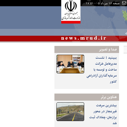
جمعه ۱۶ مرداد ۰۵ - ۱۷:۵۱
ی
صدا و تصوير
ببینید | نشست
مدیرعامل شرکت
ساخت و توسعه با
سرمایه‌گذاران آزادراهی
کشور
عناوین برتر
بیشترین سرعت
غیرمجاز در محور
برازجان-چغادک ثبت
شد