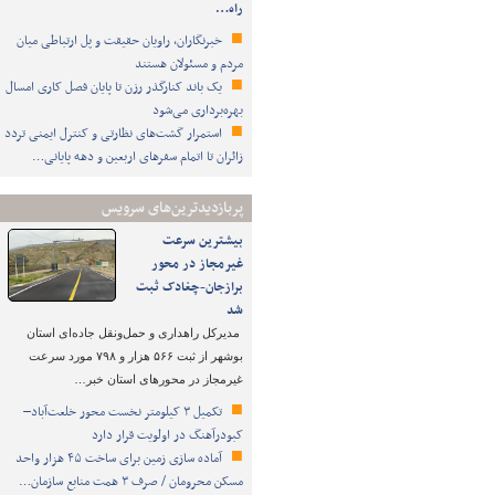
راه…
خبرنگاران، راویان حقیقت و پل ارتباطی میان
مردم و مسئولان هستند
یک باند کنارگذر رزن تا پایان فصل کاری امسال
بهره‌برداری می‌شود
استمرار گشت‌های نظارتی و کنترل ایمنی تردد
زائران تا اتمام سفرهای اربعین و دهه پایانی…
پربازدیدترین‌های سرویس
بیشترین سرعت
غیرمجاز در محور
برازجان-چغادک ثبت
شد
مدیرکل راهداری و حمل‌ونقل جاده‌ای استان
بوشهر از ثبت ۵۶۶ هزار و ۷۹۸ مورد سرعت
غیرمجاز در محورهای استان خبر…
تکمیل ۳ کیلومتر نخست محور خلعت‌آباد–
کبودرآهنگ در اولویت قرار دارد
آماده سازی زمین برای ساخت ۴۵ هزار واحد
مسکن محرومان / صرف ۳ همت منابع سازمان…