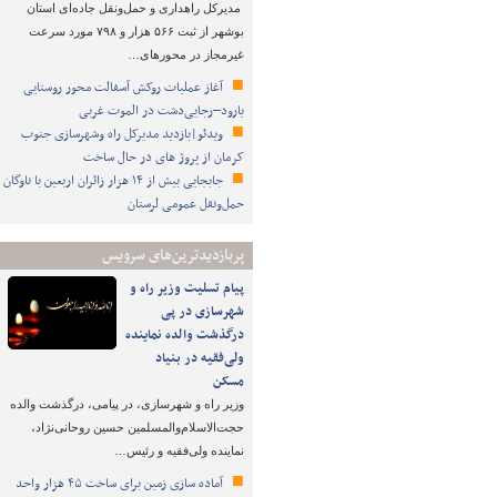
مدیرکل راهداری و حمل‌ونقل جاده‌ای استان
بوشهر از ثبت ۵۶۶ هزار و ۷۹۸ مورد سرعت
غیرمجاز در محورهای…
آغاز عملیات روکش آسفالت محور روستایی
یارود–رجایی‌دشت در الموت غربی
ویدئو|بازدید مدیرکل راه وشهرسازی جنوب
کرمان از پروژ های در حال ساخت
جابجایی بیش از ۱۴ هزار زائران اربعین با ناوگان
حمل‌ونقل عمومی لرستان
پربازدیدترین‌های سرویس
پیام تسلیت وزیر راه و
شهرسازی در پی
درگذشت والده نماینده
ولی‌فقیه در بنیاد
مسکن
وزیر راه و شهرسازی، در پیامی، درگذشت والده
حجت‌الاسلام‌والمسلمین حسین روحانی‌نژاد،
نماینده ولی‌فقیه و رئیس…
آماده سازی زمین برای ساخت ۴۵ هزار واحد