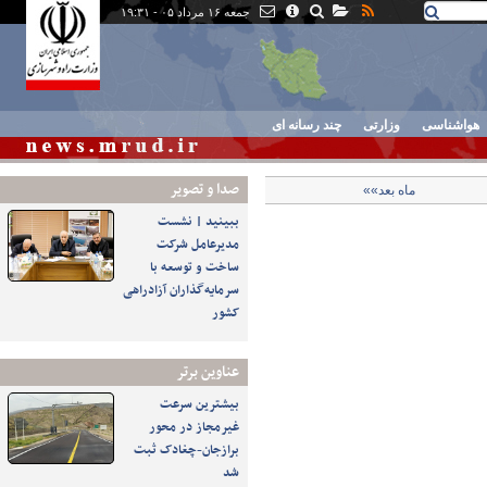
جمعه ۱۶ مرداد ۰۵ - ۱۹:۳۱
هواشناسی
وزارتی
چند رسانه ای
صدا و تصوير
ماه بعد»»
ببینید | نشست
مدیرعامل شرکت
ساخت و توسعه با
سرمایه‌گذاران آزادراهی
کشور
عناوین برتر
بیشترین سرعت
غیرمجاز در محور
برازجان-چغادک ثبت
شد