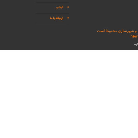
آرشیو
ارتباط با ما
اه و شهرسازی محفوظ است
وه