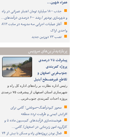
همراه شهین…
جذب ۱۸۰۰ میلیارد تومان اعتبار عمرانی در راه
و شهرسازی بوشهر / رشد ۶۰۰ درصدی درآمدهای…
آغاز عملیات اجرایی سه مدرسه در سایت ۸۱۱۲
واحدی اراک
نصب ۷۳ دوربین جدید
پربازدیدترین‌های سرویس
پیشرفت ۷۵ درصدی
پروژه کمربندی
جنوب‌غربی اصفهان و
تقاطع غیرهمسطح آبنیل
رئیس اداره نظارت بر راه‌های اداره کل راه و
شهرسازی استان اصفهان از پیشرفت ۷۵ درصدی
پروژه احداث کمربندی جنوب‌غربی…
محور کبودرآهنگ–سوباشی؛ گامی برای
افزایش ایمنی و ظرفیت تردد منطقه
هوشمندسازی فرآیندهای کمیسیون ماده ۵ و
کارگروه امور زیربنایی در اصفهان/ گامی…
فعال بودن پروژه‌های راه و مسکن با بیش از ۷۴