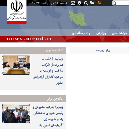
یکشنبه ۱۸ مرداد ۰۵ - ۱۰:۲۴
هواشناسی
وزارتی
چند رسانه ای
صدا و تصوير
ماه بعد»»
ببینید | نشست
مدیرعامل شرکت
ساخت و توسعه با
سرمایه‌گذاران آزادراهی
کشور
عناوین برتر
ویدیو/ بازدید مدیرکل و
رئیس شورای هماهنگی
راه و شهرسازی
آذربایجان غربی به