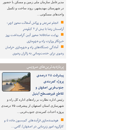
مدیرعامل سازمان ملی زمین و مسکن با حضور
در شهرستان مهدیشهر، روند ساخت و تکمیل
واحدهای مسکونی…
انجام تعریض و روکش آسفالت محور ابهر-
آرامستان رضا با بیش از ۲ کیلومتر
روایت صادقانه؛ محور آیین گرامیداشت روز
خبرنگار وزارت راه و شهرسازی
آمادگی دستگاه‌های راه و شهرسازی خراسان
رضوی برای خدمت‌رسانی به زائران رضوی
پربازدیدترین‌های سرویس
پیشرفت ۷۵ درصدی
پروژه کمربندی
جنوب‌غربی اصفهان و
تقاطع غیرهمسطح آبنیل
رئیس اداره نظارت بر راه‌های اداره کل راه و
شهرسازی استان اصفهان از پیشرفت ۷۵ درصدی
پروژه احداث کمربندی جنوب‌غربی…
هوشمندسازی فرآیندهای کمیسیون ماده ۵ و
کارگروه امور زیربنایی در اصفهان/ گامی…