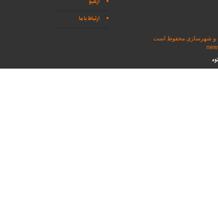
آرشیو
ارتباط با ما
اه و شهرسازی محفوظ است
وه