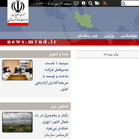
جمعه ۱۶ مرداد ۰۵ - ۰۹:۴۳
هواشناسی
وزارتی
چند رسانه ای
صدا و تصوير
ماه بعد»»
ببینید | نشست
مدیرعامل شرکت
ساخت و توسعه با
سرمایه‌گذاران آزادراهی
کشور
عناوین برتر
رگبار و رعدوبرق در راه
شمال کشور؛ تهران
خنک‌تر می‌شود
کارشناس سازمان