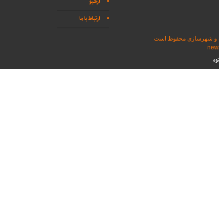
آرشیو
ارتباط با ما
اه و شهرسازی محفوظ است
وه