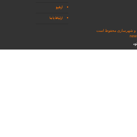
آرشیو
ارتباط با ما
اه و شهرسازی محفوظ است
وه