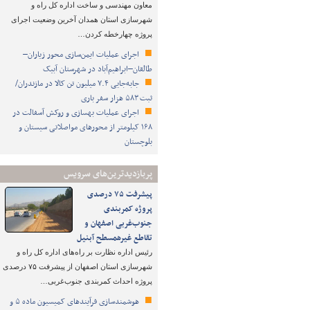
معاون مهندسی و ساخت اداره کل راه و
شهرسازی استان همدان آخرین وضعیت اجرای
پروژه چهارخطه کردن…
اجرای عملیات ایمن‌سازی محور زیاران–
طالقان–ابراهیم‌آباد در شهرستان آبیک
جابه‌جایی ۷.۴ میلیون تن کالا در مازندران/
ثبت ۵۸۳ هزار سفر باری
اجرای عملیات بهسازی و روکش آسفالت در
۱۶۸ کیلومتر از محورهای مواصلاتی سیستان و
بلوچستان
پربازدیدترین‌های سرویس
پیشرفت ۷۵ درصدی
پروژه کمربندی
جنوب‌غربی اصفهان و
تقاطع غیرهمسطح آبنیل
رئیس اداره نظارت بر راه‌های اداره کل راه و
شهرسازی استان اصفهان از پیشرفت ۷۵ درصدی
پروژه احداث کمربندی جنوب‌غربی…
هوشمندسازی فرآیندهای کمیسیون ماده ۵ و