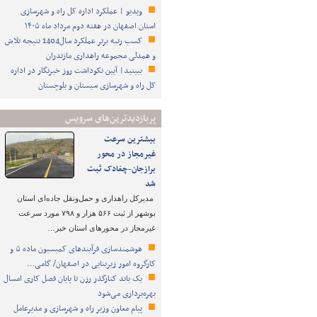
ویدیو | عملکرد اداره کل راه و شهرسازی
استان اصفهان در هفته دوم مرداد ماه ۱۴۰۵
کسب رتبه برتر عملکرد سال1404 نتیجه تلاش
و همدلی مجموعه راهداری مازندران
ببینید| آیین نکوداشت روز خبرنگار در اداره
کل راه و شهرسازی سیستان و بلوچستان
پربازدیدترین‌های سرویس
بیشترین سرعت
غیرمجاز در محور
برازجان-چغادک ثبت
شد
مدیرکل راهداری و حمل‌ونقل جاده‌ای استان
بوشهر از ثبت ۵۶۶ هزار و ۷۹۸ مورد سرعت
غیرمجاز در محورهای استان خبر…
هوشمندسازی فرآیندهای کمیسیون ماده ۵ و
کارگروه امور زیربنایی در اصفهان/ گامی…
یک باند کنارگذر رزن تا پایان فصل کاری امسال
بهره‌برداری می‌شود
پیام معاون وزیر راه و شهرسازی و مدیرعامل