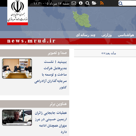
شنبه ۱۷ مرداد ۰۵ - ۱۶:۳۱
هواشناسی
وزارتی
چند رسانه ای
صدا و تصوير
ماه بعد»»
ببینید | نشست
مدیرعامل شرکت
ساخت و توسعه با
سرمایه‌گذاران آزادراهی
کشور
عناوین برتر
عملیات جابجایی زائران
اربعین حسینی در مرز
مهران همچنان ادامه
دارد