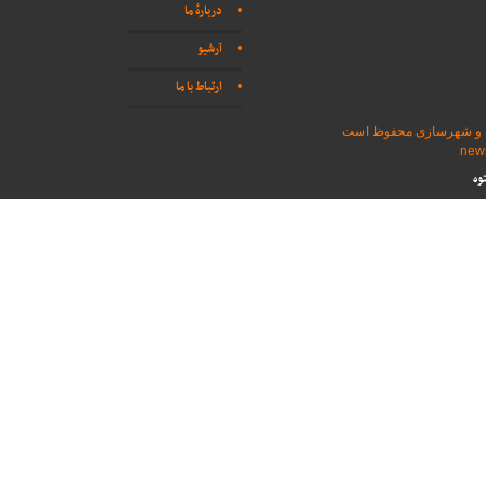
دربارهٔ ما
آرشیو
ارتباط با ما
اه و شهرسازی محفوظ است
وه