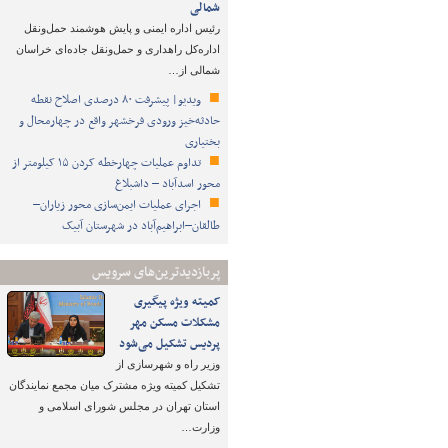
شمالی
رئیس اداره ایمنی و پایش هوشمند حمل‌ونقل
اداره‌کل راهداری و حمل‌ونقل جاده‌ای خراسان
شمالی از…
ویدیو| پیشرفت ۸۰ درصدی اصلاح نقطه
حادثه‌خیز ورودی فرخشهر واقع در چهارمحال و
بختیاری
تداوم عملیات چهارخطه کردن ۱۵ کیلومتر از
محور اسدآباد – داشبلاغ
اجرای عملیات ایمن‌سازی محور زیاران–
طالقان–ابراهیم‌آباد در شهرستان آبیک
پربازدیدترین‌های سرویس
کمیته ویژه پیگیری
مشکلات مسکن مهر
پردیس تشکیل می‌شود
وزیر راه و شهرسازی از
تشکیل کمیته ویژه مشترک میان مجمع نمایندگان
استان تهران در مجلس شورای اسلامی و
وزارت…