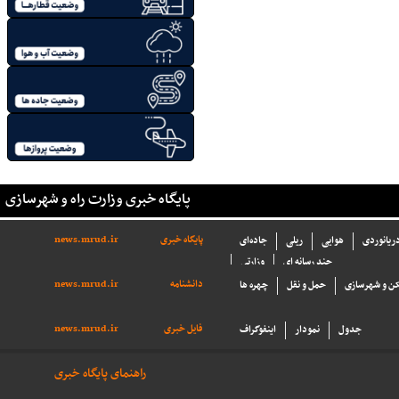
پایگاه خبری وزارت راه و شهرسازی
پایگاه خبری
news.mrud.ir
دریانوردی
هوایی
ریلی
جاده‌ای
چند رسانه ای
وزارتی
دانشنامه
news.mrud.ir
ن و شهرسازی
حمل و نقل
چهره ها
فایل خبری
news.mrud.ir
جدول
نمودار
اینفوگراف
راهنمای پایگاه خبری