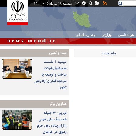
یکشنبه ۱۸ مرداد ۰۵ - ۱۴:۰۰
هواشناسی
وزارتی
چند رسانه ای
صدا و تصوير
ماه بعد»»
ببینید | نشست
مدیرعامل شرکت
ساخت و توسعه با
سرمایه‌گذاران آزادراهی
کشور
عناوین برتر
توزیع ۳۰۰ جلیقه
شب‌رنگ برای ایمنی
زائران پیاده روی حرم
رضوی در خراسان