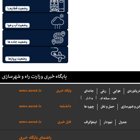
پایگاه خبری وزارت راه و شهرسازی
پایگاه خبری
news.mrud.ir
دریانوردی
هوایی
ریلی
جاده‌ای
چند رسانه ای
وزارتی
دانشنامه
news.mrud.ir
ن و شهرسازی
حمل و نقل
چهره ها
فایل خبری
news.mrud.ir
جدول
نمودار
اینفوگراف
راهنمای پایگاه خبری