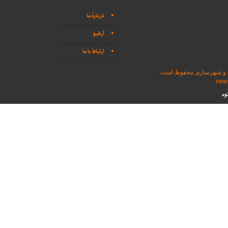
دربارهٔ ما
آرشیو
ارتباط با ما
اه و شهرسازی محفوظ است
وه