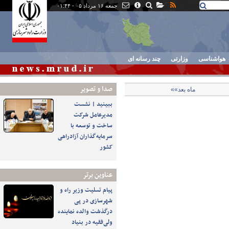
جمعه ۱۶ مرداد ۰۵ - ۰۱:۴۴
هواشناسی
وزارتی
چند رسانه ای
صدا و تصوير
ماه بعد»»
ببینید | نشست
مدیرعامل شرکت
ساخت و توسعه با
سرمایه‌گذاران آزادراهی
کشور
عناوین برتر
پیام تسلیت وزیر راه و
شهرسازی در پی
درگذشت والده نماینده
ولی‌فقیه در بنیاد