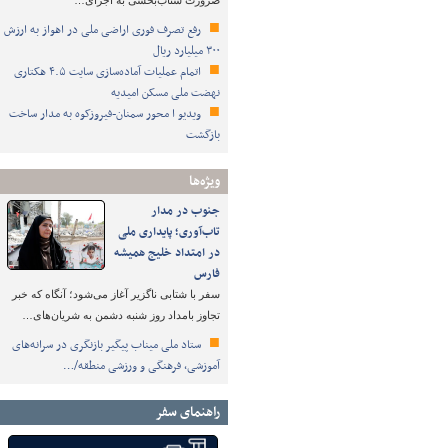
ضرورت شتاب‌بخشی به اجرای…
رفع تصرف فوری اراضی ملی در اهواز به ارزش
۳۰۰ میلیارد ریال
اتمام عملیات آماده‌سازی سایت ۴.۵ هکتاری
نهضت ملی مسکن امیدیه
ویدیو ا محور سمنان-فیروزکوه به مدار ساخت
بازگشت
ویژه‌ها
جنوب در مدار
تاب‌آوری؛ پایداری ملی
در امتداد خلیج همیشه
فارس
سفر با شتابی ناگزیر آغاز می‌شود؛ آنگاه که خبر
تجاوز بامداد روز شنبه دشمن به شریان‌های…
ستاد ملی میناب پیگیر بازنگری در سرانه‌های
آموزشی، فرهنگی و ورزشی منطقه/…
راهنمای سفر