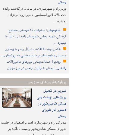
مسکن
وزیر راه و شهرسازی، در پیامی، درگذشت والده
حجت‌الاسلام‌والمسلمین حسین روحانی‌نژاد،
نماینده…
اینفوموشن| پیشرفت ۲۵ درصدی مجتمع
فرهنگی شهید رجایی شهرستان زاهدان با نیاز ۵۰
میلیارد…
عکس نوشت| تاکید مدیرکل راه و شهرسازی
سیستان و بلوچستان بر شتاب‌بخشی به پروژه‌های…
ویدیو| خدمات‌رسانی نیروهای ماشین‌آلات
راهداری لرستان به زائران اربعین در مرز مهران
پربازدیدترین‌های سرویس
تسریع در تکمیل
پروژه‌های نهضت ملی
مسکن شاهین‌شهر در
دستور کار شورای
مسکن
مدیرکل راه و شهرسازی استان اصفهان در جلسه
شورای مسکن شاهین‌شهر و میمه با تأکید بر