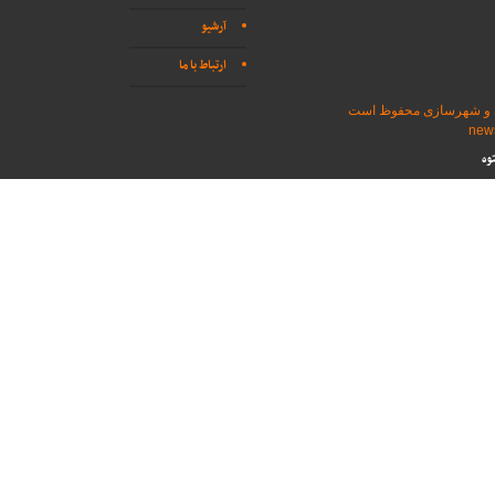
آرشیو
ارتباط با ما
اه و شهرسازی محفوظ است
وه