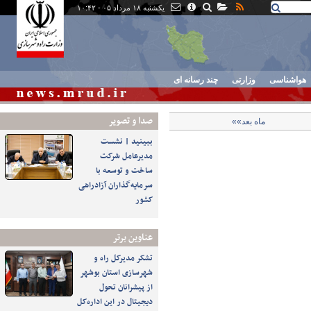
یکشنبه ۱۸ مرداد ۰۵ - ۱۰:۴۲
هواشناسی
وزارتی
چند رسانه ای
صدا و تصوير
ماه بعد»»
ببینید | نشست
مدیرعامل شرکت
ساخت و توسعه با
سرمایه‌گذاران آزادراهی
کشور
عناوین برتر
تشکر مدیرکل راه و
شهرسازی استان بوشهر
از پیشرانان تحول
دیجیتال در این اداره‌کل