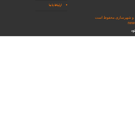
ارتباط با ما
اه و شهرسازی محفوظ است
وه