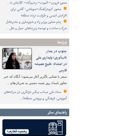
محور قزوین– الموت– رحیم‌آباد– کلاچای با…
محور کبودرآهنگ–سوباشی؛ گامی برای
افزایش ایمنی و ظرفیت تردد منطقه
پیام معاون وزیر راه و شهرسازی و مدیرعامل
شرکت ساخت و توسعه زیربناهای حمل و نقل…
ویژه‌ها
جنوب در مدار
تاب‌آوری؛ پایداری ملی
در امتداد خلیج همیشه
فارس
سفر با شتابی ناگزیر آغاز می‌شود؛ آنگاه که خبر
تجاوز بامداد روز شنبه دشمن به شریان‌های…
ستاد ملی میناب پیگیر بازنگری در سرانه‌های
آموزشی، فرهنگی و ورزشی منطقه/…
راهنمای سفر