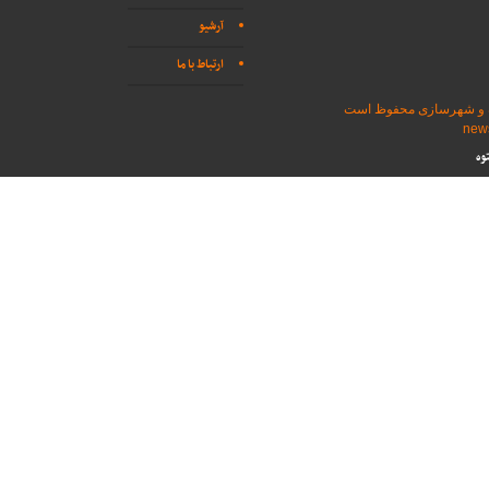
آرشیو
ارتباط با ما
اه و شهرسازی محفوظ است
وه