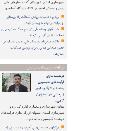
شهرسازی استان خوزستان گفت: سازمان ملی
زمین و مسکن اختصاص 413 دستگاه آسانسور…
ویدیو / عملیات روکش آسفالت راه روستایی
بهرام‌آباد از توابع شهرستان آبیک
خبرنگاران رسانه ملی در ایام جنگ به درستی و
شجاعانه نقش آفرینی کردند
تاکید مدیرعامل سازمان ملی زمین و مسکن بر
حضور میدانی مدیران برای بررسی مشکلات
استان‌ها…
پربازدیدترین‌های سرویس
هوشمندسازی
فرآیندهای کمیسیون
ماده ۵ و کارگروه امور
زیربنایی در اصفهان/
گامی…
معاون شهرسازی و معماری اداره کل راه و
شهرسازی استان اصفهان از راه‌اندازی فرآیندهای
هوشمند کمیسیون ماده ۵ و…
برگزاری جلسه بررسی آخرین وضعیت پروژه