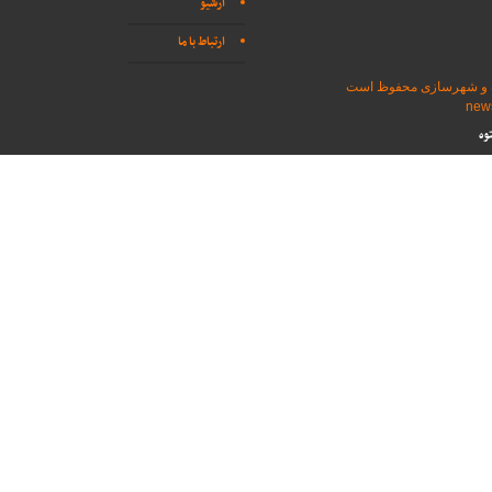
آرشیو
ارتباط با ما
اه و شهرسازی محفوظ است
وه