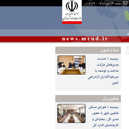
شنبه ۱۷ مرداد ۰۵ - ۰۷:۲۹
ی
صدا و تصوير
ببینید | نشست
مدیرعامل شرکت
ساخت و توسعه با
سرمایه‌گذاران آزادراهی
کشور
عناوین برتر
ببینید | شورای مسکن
شاهین شهر با حضور
مدیر کل ، معاونان و
کارشناسان اداره کل