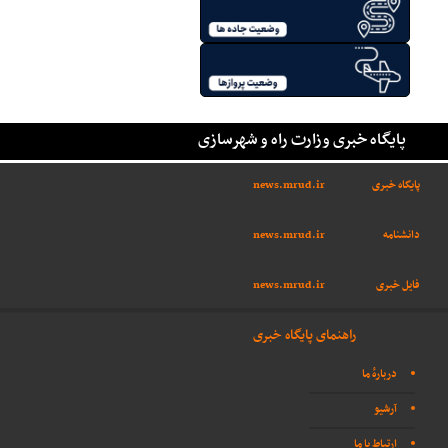
پایگاه خبری وزارت راه و شهرسازی
پایگاه خبری
news.mrud.ir
دانشنامه
news.mrud.ir
فایل خبری
news.mrud.ir
راهنمای پایگاه خبری
دربارهٔ ما
آرشیو
ارتباط با ما