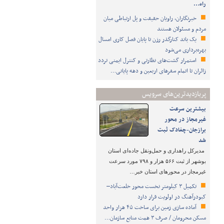
راه…
خبرنگاران، راویان حقیقت و پل ارتباطی میان
مردم و مسئولان هستند
یک باند کنارگذر رزن تا پایان فصل کاری امسال
بهره‌برداری می‌شود
استمرار گشت‌های نظارتی و کنترل ایمنی تردد
زائران تا اتمام سفرهای اربعین و دهه پایانی…
پربازدیدترین‌های سرویس
بیشترین سرعت
غیرمجاز در محور
برازجان-چغادک ثبت
شد
مدیرکل راهداری و حمل‌ونقل جاده‌ای استان
بوشهر از ثبت ۵۶۶ هزار و ۷۹۸ مورد سرعت
غیرمجاز در محورهای استان خبر…
تکمیل ۳ کیلومتر نخست محور خلعت‌آباد–
کبودرآهنگ در اولویت قرار دارد
آماده سازی زمین برای ساخت ۴۵ هزار واحد
مسکن محرومان / صرف ۳ همت منابع سازمان…