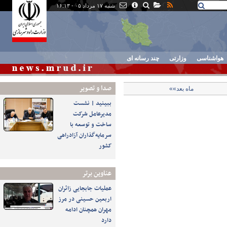
شنبه ۱۷ مرداد ۰۵ - ۱۶:۱۳
هواشناسی
وزارتی
چند رسانه ای
صدا و تصوير
ماه بعد»»
ببینید | نشست
مدیرعامل شرکت
ساخت و توسعه با
سرمایه‌گذاران آزادراهی
کشور
عناوین برتر
عملیات جابجایی زائران
اربعین حسینی در مرز
مهران همچنان ادامه
دارد