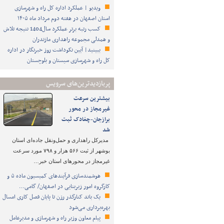
ویدیو | عملکرد اداره کل راه و شهرسازی
استان اصفهان در هفته دوم مرداد ماه ۱۴۰۵
کسب رتبه برتر عملکرد سال1404 نتیجه تلاش
و همدلی مجموعه راهداری مازندران
ببینید| آیین نکوداشت روز خبرنگار در اداره
کل راه و شهرسازی سیستان و بلوچستان
پربازدیدترین‌های سرویس
بیشترین سرعت
غیرمجاز در محور
برازجان-چغادک ثبت
شد
مدیرکل راهداری و حمل‌ونقل جاده‌ای استان
بوشهر از ثبت ۵۶۶ هزار و ۷۹۸ مورد سرعت
غیرمجاز در محورهای استان خبر…
هوشمندسازی فرآیندهای کمیسیون ماده ۵ و
کارگروه امور زیربنایی در اصفهان/ گامی…
یک باند کنارگذر رزن تا پایان فصل کاری امسال
بهره‌برداری می‌شود
پیام معاون وزیر راه و شهرسازی و مدیرعامل