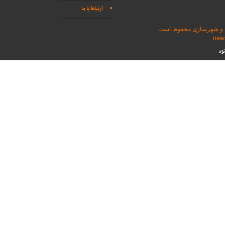
ارتباط با ما
اه و شهرسازی محفوظ است
وه