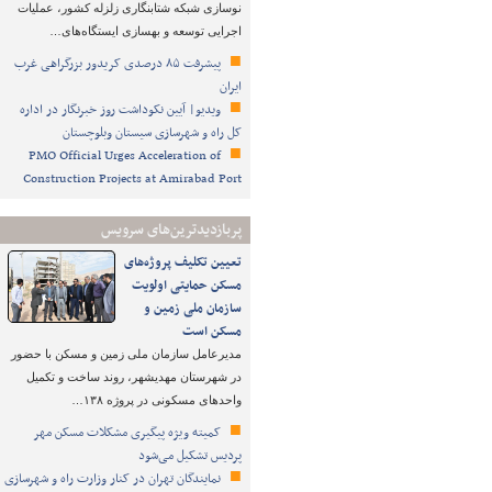
نوسازی شبکه شتابنگاری زلزله کشور، عملیات
اجرایی توسعه و بهسازی ایستگاه‌های…
پیشرفت ۸۵ درصدی کریدور بزرگراهی غرب
ایران
ویدیو| آیین نکوداشت روز خبرنگار در اداره
کل راه و شهرسازی سیستان وبلوچستان
PMO Official Urges Acceleration of
Construction Projects at Amirabad Port
پربازدیدترین‌های سرویس
تعیین تکلیف پروژه‌های
مسکن حمایتی اولویت
سازمان ملی زمین و
مسکن است
مدیرعامل سازمان ملی زمین و مسکن با حضور
در شهرستان مهدیشهر، روند ساخت و تکمیل
واحدهای مسکونی در پروژه ۱۳۸…
کمیته ویژه پیگیری مشکلات مسکن مهر
پردیس تشکیل می‌شود
نمایندگان تهران در کنار وزارت راه و شهرسازی