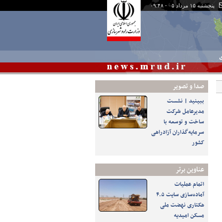
پنجشنبه ۱۵ مرداد ۰۵ - ۰۹:۴۸
ی
صدا و تصوير
ببینید | نشست
مدیرعامل شرکت
ساخت و توسعه با
سرمایه‌گذاران آزادراهی
کشور
عناوین برتر
اتمام عملیات
آماده‌سازی سایت ۴.۵
هکتاری نهضت ملی
مسکن امیدیه