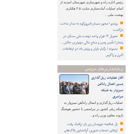
رئیس اداره راه و شهرسازی شهرستان امیدیه از
اتمام عملیات آماده‌سازی سایت ۴.۵ هکتاری
نهضت ملی…
ویدیو ا محور سمنان-فیروزکوه به مدار ساخت
بازگشت
تحویل ۱۳ هزار واحد نهضت ملی مسکن در
زنجان/ تأمین زمین و منابع مالی مهم‌ترین چالش…
بشنوید| رگبار باران و وزش باد در ارتفاعات
البرز و زاگرس
پربازدیدترین‌های سرویس
آغاز عملیات ریل‌گذاری
مسیر اتصال راه‌آهن
سبزوار به شبکه
سراسری
عملیات ریل‌گذاری و اتصال راه‌آهن سبزوار به
شبکه ریلی کشور در مراسمی با حضور هوشنگ
بازوند معاون وزیر راه و…
پل عنافچه خوزستان زیر بار ترافیک رفت
ارتقای خدمات شهری، آزادسازی پلاک‌های