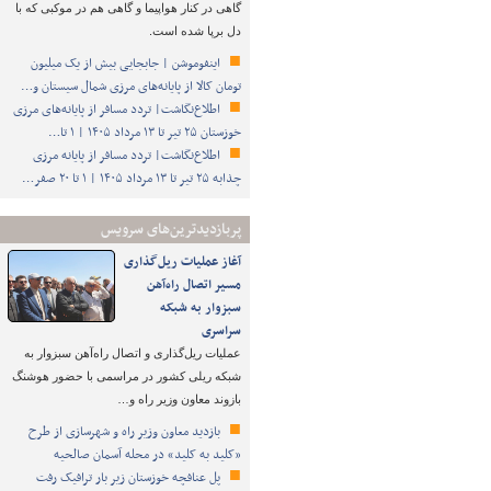
گاهی در کنار هواپیما و گاهی هم در موکبی که با
دل برپا شده است.
اینفوموشن | جابجایی بیش از یک میلیون
تومان کالا از پایانه‌های مرزی شمال سیستان و…
اطلاع‌نگاشت| تردد مسافر از پایانه‌های مرزی
خوزستان ۲۵ تیر تا ۱۳ مرداد ۱۴۰۵ | ۱ تا…
اطلاع‌نگاشت| تردد مسافر از پایانه‌ مرزی
چذابه ۲۵ تیر تا ۱۳ مرداد ۱۴۰۵ | ۱ تا ۲۰ صفر…
پربازدیدترین‌های سرویس
آغاز عملیات ریل‌گذاری
مسیر اتصال راه‌آهن
سبزوار به شبکه
سراسری
عملیات ریل‌گذاری و اتصال راه‌آهن سبزوار به
شبکه ریلی کشور در مراسمی با حضور هوشنگ
بازوند معاون وزیر راه و…
بازدید معاون وزیر راه و شهرسازی از طرح
«کلید به کلید» در محله آسمان صالحیه
پل عنافچه خوزستان زیر بار ترافیک رفت