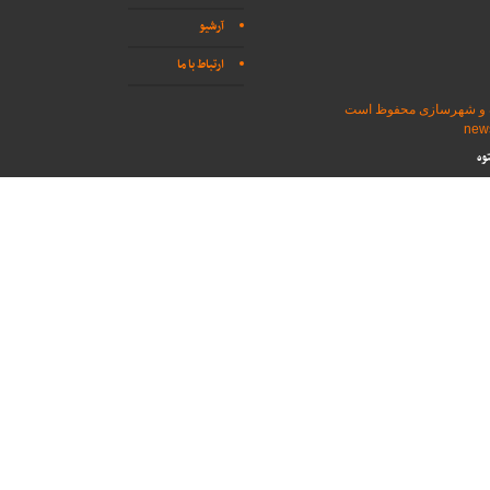
آرشیو
ارتباط با ما
اه و شهرسازی محفوظ است
وه