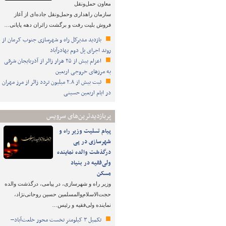
معاون حمل‌ونقل
سازمان راهداری وحمل‌ونقل جاده‌ای از آغاز
فروش بلیت رفت و برگشت زائران دهه پایانی…
بازدید مدیرکل راه و شهرسازی جنوب کرمان از
روند اجرای پل دوم بهادرآباد
اعزام بیش از ۲۵ هزار زائر از آذربایجان شرقی
به مرزهای خروجی اربعین
ثبت بیش از ۲.۸ میلیون تردد زائر از مرز مهران
در ایام اربعین حسینی
پربازدیدترین‌های سرویس
پیام تسلیت وزیر راه و
شهرسازی در پی
درگذشت والده نماینده
ولی‌فقیه در بنیاد
مسکن
وزیر راه و شهرسازی، در پیامی، درگذشت والده
حجت‌الاسلام‌والمسلمین حسین روحانی‌نژاد،
نماینده ولی‌فقیه و رئیس…
تکمیل ۳ کیلومتر نخست محور خلعت‌آباد–