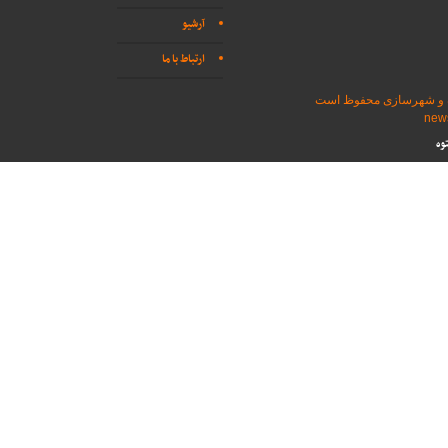
آرشیو
ارتباط با ما
اه و شهرسازی محفوظ است
وه