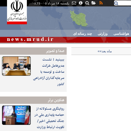
یکشنبه ۱۸ مرداد ۰۵ - ۰۸:۲۵
هواشناسی
وزارتی
چند رسانه ای
صدا و تصوير
ماه بعد»»
ببینید | نشست
مدیرعامل شرکت
ساخت و توسعه با
سرمایه‌گذاران آزادراهی
کشور
عناوین برتر
روایتگری مسئولانه از
حماسه‌ پایداری ملی در
جنگ تحمیلی اخیر/
تقویت ارتباط وزارت